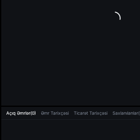
L
Açıq Əmrlər(0)
Əmr Tarixçəsi
Ticarət Tarixçəsi
Saxlanılanlar(