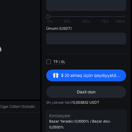
di
0%
25%
50%
75%
100%
Ümumi
(USDT)
TP
/
SL
$
20
almaq üçün qeydiyyatdan keçin
Daxil olun
Ən yüksək təklif
0,003832
USDT
Digər Cütləri Gizlədin
Komissiyalar
Bazar Yaradıcı
0,0000%
/
Bazar Alıcı
0,0500%