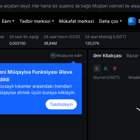
 əlçatan deyil. Hər hansı bir sualınız ilə bağlı Müştəri xidməti ilə əlaq
Earn
Tədbir mərkəzi
Mükafat mərkəzi
Daha çox
sək
24 saat Ən Aşağı
24 saat Həcm
(
CCD
)
24 saat Məbləğ
(
USDT
)
0,003100
38,84M
125,07K
Əmr Kitabçası
Bazar 
Müqayisə edin
Orijinal
TradingView
Dərinlik
eni Müqayisə Funksiyası Əlavə
Qiymət
(
USDT
)
Miqda
dildi
oxsaylı tokenlər arasındakı trendləri
üqayisə etmək üçün buraya klikləyin.
Təsdiqləyin