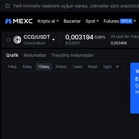
Yerli normativ tələblərə uyğun olaraq, xidmətlər sizin ərazinizdə
Kripto al
Bazarlar
Spot
Futures
SPCX
0,003194
CCD
/
USDT
24 saat Ən Yük
0,00%
0,003466
Concordium
$
0,0031
Qrafik
Məlumatlar
Treydinq məlumatları
1dəq.
5dəq.
15dəq.
30dəq.
1saat
4saat
1gün
Y
E
Ç
m