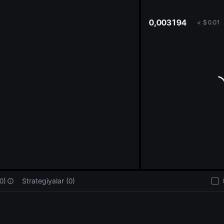
oa
0,003194
<
$
0.01
0)
Strategiyalar (0)