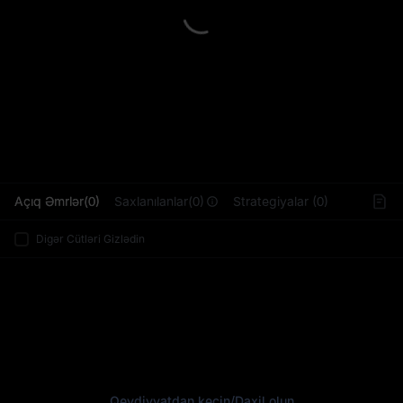
L
Açıq Əmrlər(0)
Saxlanılanlar(0)
Strategiyalar (0)
Digər Cütləri Gizlədin
Qeydiyyatdan keçin
/
Daxil olun