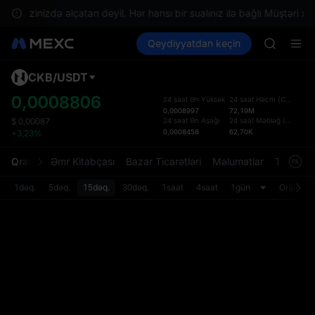
SPCX ris
n ərazinizdə əlçatan deyil. Hər hansı bir sualınız ilə bağlı Müştəri xid
GOLD(X
Kripto al
Bazarlar
Qeydiyyatdan keçin
Spot
Futures
AAOI
SPCX
SKYAI
UNITREE 
CKB
/
USDT
Defol
SPCX ris
Yenil
0,0008806
24 saat Ən Yüksək
24 saat Həcm
(
CKB
)
GOLD(X
0,0008997
72,19M
Spot t
AAOI
24 saat Ən Aşağı
24 saat Məbləğ
(
USDT
)
$
0,00087
istifa
0,0008458
62,70K
+3,23%
SKYAI
interf
UNITREE 
Tərtib
Qrafik
Əmr Kitabçası
Bazar Ticarətləri
Məlumatlar
Treydinq
SPCX ris
bölməs
bilərsi
1dəq.
5dəq.
15dəq.
30dəq.
1saat
4saat
1gün
Orijinal