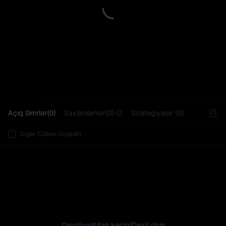
L
Açıq Əmrlər(0)
Saxlanılanlar(0)
Strategiyalar (0)
Digər Cütləri Gizlədin
Qeydiyyatdan keçin
/
Daxil olun