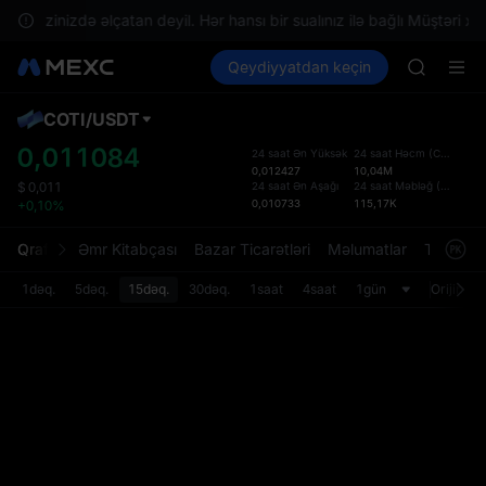
GOLD(X
n ərazinizdə əlçatan deyil. Hər hansı bir sualınız ilə bağlı Müştəri xid
AAOI
Kripto al
Bazarlar
Qeydiyyatdan keçin
Spot
Futures
SKYAI
SPCX
UNITREE 
SPCX ris
COTI
/
USDT
Defol
GOLD(X
Yenil
0,011084
24 saat Ən Yüksək
24 saat Həcm
(
COTI
)
AAOI
0,012427
10,04M
Spot t
SKYAI
24 saat Ən Aşağı
24 saat Məbləğ
(
USDT
)
$
0,011
istifa
0,010733
115,17K
+0,10%
UNITREE 
interf
SPCX ris
Tərtib
Qrafik
Əmr Kitabçası
Bazar Ticarətləri
Məlumatlar
Treydinq
bölməs
bilərsi
1dəq.
5dəq.
15dəq.
30dəq.
1saat
4saat
1gün
Orijinal