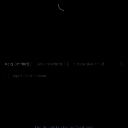
L
Açıq Əmrlər(0)
Saxlanılanlar(0)
Strategiyalar (0)
Digər Cütləri Gizlədin
Qeydiyyatdan keçin
/
Daxil olun