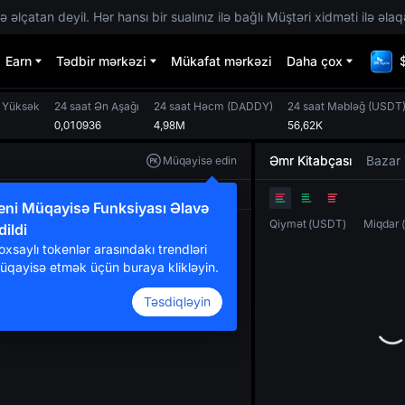
 əlçatan deyil. Hər hansı bir sualınız ilə bağlı Müştəri xidməti ilə əlaq
Earn
Tədbir mərkəzi
Mükafat mərkəzi
Daha çox
n Yüksək
24 saat Ən Aşağı
24 saat Həcm
(
DADDY
)
24 saat Məbləğ
(
USDT
0,010936
4,98M
56,62K
Əmr Kitabçası
Bazar 
Müqayisə edin
Orijinal
TradingView
Dərinlik
eni Müqayisə Funksiyası Əlavə
Qiymət
(
USDT
)
Miqdar
dildi
oxsaylı tokenlər arasındakı trendləri
üqayisə etmək üçün buraya klikləyin.
Təsdiqləyin