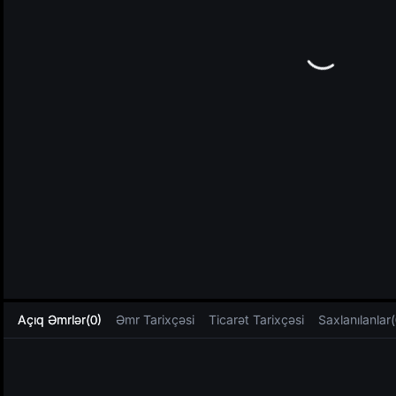
L
Açıq Əmrlər(0)
Əmr Tarixçəsi
Ticarət Tarixçəsi
Saxlanılanlar(