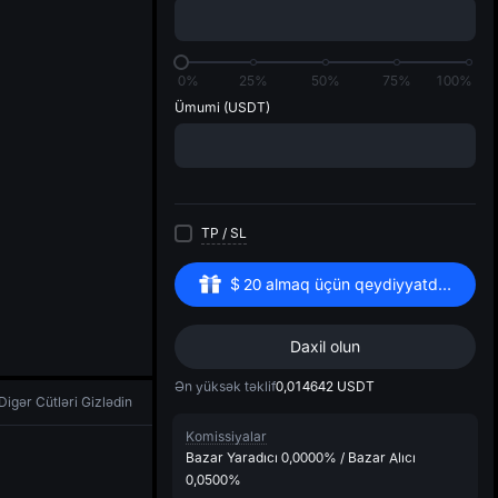
di
0%
25%
50%
75%
100%
Ümumi
(USDT)
TP
/
SL
$
20
almaq üçün qeydiyyatdan keçin
Daxil olun
Ən yüksək təklif
0,014642
USDT
Digər Cütləri Gizlədin
Komissiyalar
Bazar Yaradıcı
0,0000%
/
Bazar Alıcı
0,0500%