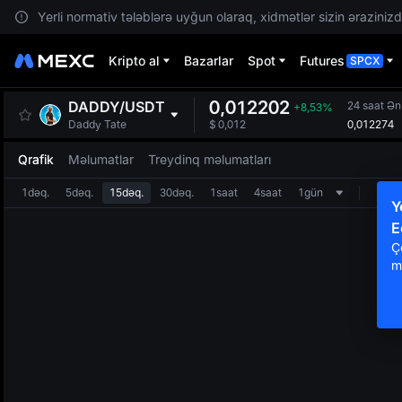
Yerli normativ tələblərə uyğun olaraq, xidmətlər sizin ərazinizdə
Kripto al
Bazarlar
Spot
Futures
SPCX
0,012202
DADDY
/
USDT
24 saat Ə
+8,53%
0,012274
Daddy Tate
$
0,012
Qrafik
Məlumatlar
Treydinq məlumatları
1dəq.
5dəq.
15dəq.
30dəq.
1saat
4saat
1gün
Y
E
Ç
m