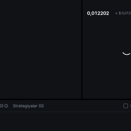
oa
0,012202
≈
$
0,012
0)
Strategiyalar (0)