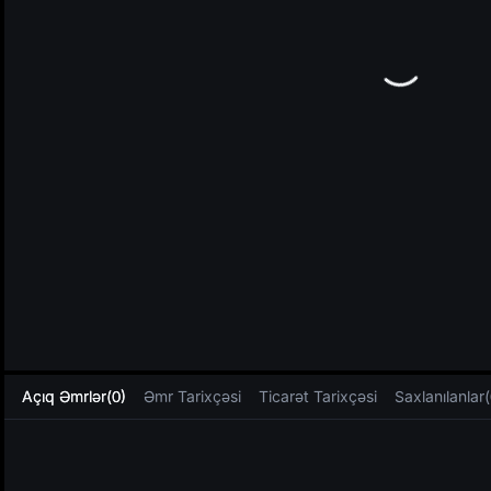
L
Açıq Əmrlər(0)
Əmr Tarixçəsi
Ticarət Tarixçəsi
Saxlanılanlar(