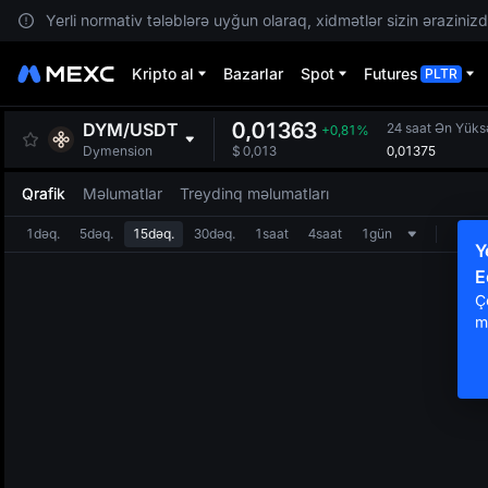
Yerli normativ tələblərə uyğun olaraq, xidmətlər sizin ərazinizdə
Kripto al
Bazarlar
Spot
Futures
PLTR
0,01363
DYM
/
USDT
24 saat Ən Yüks
+0,81%
0,01375
Dymension
$
0,013
Qrafik
Məlumatlar
Treydinq məlumatları
1dəq.
5dəq.
15dəq.
30dəq.
1saat
4saat
1gün
Y
E
Ç
m