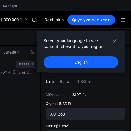
MINIMAX
ə saxlayın.
HEI
CAP
1,000,000 TradFi Gala
UNITREE
Daxil olun
Qeydiyyatdan keçin
Unitree Future Now Live
BLESS
Defol
MINIMAX
Select your language to see
Yenil
HEI
content relevant to your region
Spot t
CAP
Ticarətləri
Spot
Fyuçers
istifa
UNITREE
English
interf
0,00001
Unitree Future Now Live
Alın
Satın
Tərtib
r
(
DYM
)
Ümumi
(
USDT
)
bölməs
bilərsi
Limit
Bazar
TP/SL
Mövcuddur
--
USDT
Qiymət
(USDT)
Məbləğ
(DYM)