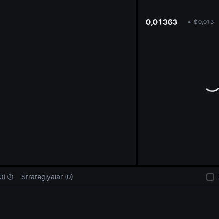
oa
0,01363
≈
$
0,013
0)
Strategiyalar (0)