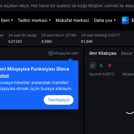
 əlçatan deyil. Hər hansı bir sualınız ilə bağlı Müştəri xidməti ilə əlaq
Earn
Tədbir mərkəzi
Mükafat mərkəzi
Daha çox
$
ək
24 saat Ən Aşağı
24 saat Həcm
(
DYM
)
24 saat Məbləğ
(
USDT
)
0,01343
4,56M
61,84K
Əmr Kitabçası
Bazar 
Müqayisə edin
Orijinal
TradingView
Dərinlik
eni Müqayisə Funksiyası Əlavə
Qiymət
(
USDT
)
Miqda
dildi
oxsaylı tokenlər arasındakı trendləri
üqayisə etmək üçün buraya klikləyin.
Təsdiqləyin