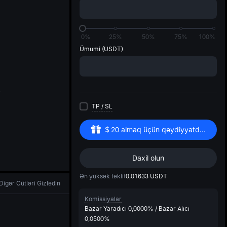
di
0%
25%
50%
75%
100%
Ümumi
(USDT)
TP
/
SL
$
20
almaq üçün qeydiyyatdan keçin
Daxil olun
Ən yüksək təklif
0,01633
USDT
Digər Cütləri Gizlədin
Komissiyalar
Bazar Yaradıcı
0,0000%
/
Bazar Alıcı
0,0500%