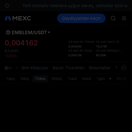
SPCX
layın.
Yerli normativ tələblərə uyğun olaraq, xidmətlər sizin ərazi
UNITREE
Kripto al
Bazarlar
Qeydiyyatdan keçin
Spot
Futures
Unitree 
UNITREE
UNITREE 
SPCX ris
EMBLEM
/
USDT
Defol
SKYAI
Yenil
0,004162
24 saat Ən Yüksək
24 saat Həcm
(
EMBLEM
)
ACE
0,004230
19,21M
Spot t
AAOI
24 saat Ən Aşağı
24 saat Məbləğ
(
USDT
)
$
0,0041
istifa
0,004156
80,65K
-0,73%
SPCX
interf
UNITREE
Tərtib
Qrafik
Əmr Kitabçası
Bazar Ticarətləri
Məlumatlar
Treydinq
Unitree 
bölməs
UNITREE 
bilərsi
1dəq.
5dəq.
15dəq.
30dəq.
1saat
4saat
1gün
Orijinal
SPCX ris