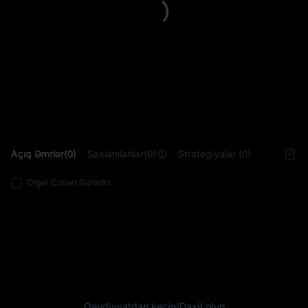
L
Açıq Əmrlər(0)
Saxlanılanlar(0)
Strategiyalar (0)
Digər Cütləri Gizlədin
Qeydiyyatdan keçin
/
Daxil olun