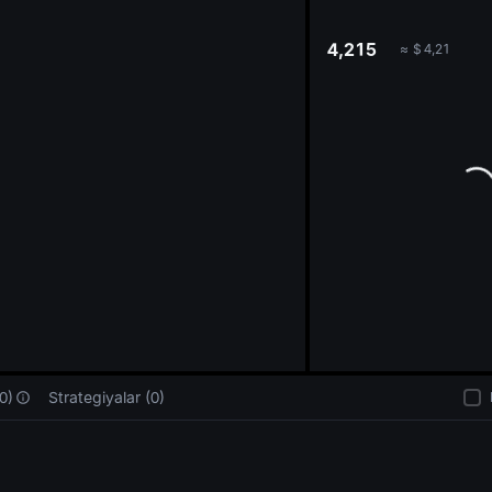
oa
4,215
≈
$
4,21
0)
Strategiyalar (0)