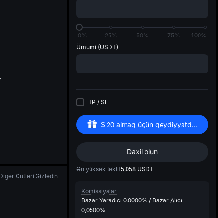
di
0%
25%
50%
75%
100%
Ümumi
(USDT)
TP
/
SL
$
20
almaq üçün qeydiyyatdan keçin
Daxil olun
Ən yüksək təklif
5,058
USDT
Digər Cütləri Gizlədin
Komissiyalar
Bazar Yaradıcı
0,0000%
/
Bazar Alıcı
0,0500%