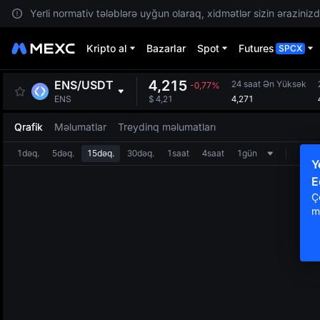
Yerli normativ tələblərə uyğun olaraq, xidmətlər sizin ərazinizdə
Kripto al
Bazarlar
Spot
Futures
SPCX
4,215
ENS
/
USDT
24 saat Ən Yüksək
-0,77%
4,271
ENS
$
4,21
Qrafik
Məlumatlar
Treydinq məlumatları
1dəq.
5dəq.
15dəq.
30dəq.
1saat
4saat
1gün
Y
E
Ç
m