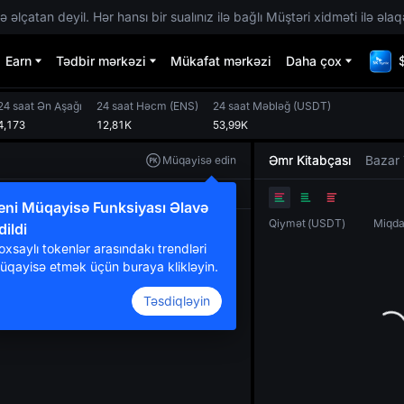
 əlçatan deyil. Hər hansı bir sualınız ilə bağlı Müştəri xidməti ilə əlaq
Earn
Tədbir mərkəzi
Mükafat mərkəzi
Daha çox
24 saat Ən Aşağı
24 saat Həcm
(
ENS
)
24 saat Məbləğ
(
USDT
)
4,173
12,81K
53,99K
Əmr Kitabçası
Bazar 
Müqayisə edin
Orijinal
TradingView
Dərinlik
eni Müqayisə Funksiyası Əlavə
Qiymət
(
USDT
)
Miqda
dildi
oxsaylı tokenlər arasındakı trendləri
üqayisə etmək üçün buraya klikləyin.
Təsdiqləyin