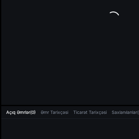
L
Açıq Əmrlər(0)
Əmr Tarixçəsi
Ticarət Tarixçəsi
Saxlanılanlar(