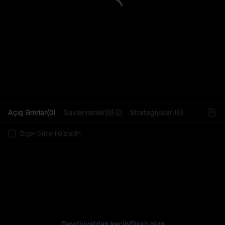
L
Açıq Əmrlər(0)
Saxlanılanlar(0)
Strategiyalar (0)
Digər Cütləri Gizlədin
Qeydiyyatdan keçin
/
Daxil olun