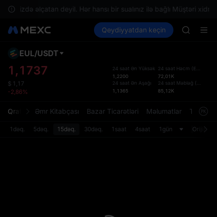
GOLD(X
razinizdə əlçatan deyil. Hər hansı bir sualınız ilə bağlı Müştəri xidmət
AAOI
Kripto al
Bazarlar
Qeydiyyatdan keçin
Spot
Futures
SKYAI
SPCX
UNITREE 
SPCX ris
EUL
/
USDT
Defol
GOLD(X
Yenil
1,1737
24 saat Ən Yüksək
24 saat Həcm
(
EUL
)
AAOI
1,2200
72,01K
Spot t
SKYAI
24 saat Ən Aşağı
24 saat Məbləğ
(
USDT
)
$
1,17
istifa
1,1365
85,12K
-2,86%
UNITREE 
interf
SPCX ris
Tərtib
Qrafik
Əmr Kitabçası
Bazar Ticarətləri
Məlumatlar
Treydinq
bölməs
bilərsi
1dəq.
5dəq.
15dəq.
30dəq.
1saat
4saat
1gün
Orijinal