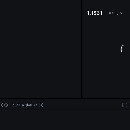
oa
1,1561
≈
$
1,15
0)
Strategiyalar (0)