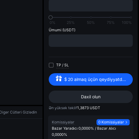
di
0%
25%
50%
75%
100%
Ümumi
(USDT)
TP
/
SL
$
20
almaq üçün qeydiyyatdan keçin
Daxil olun
Ən yüksək təklif
1,3873
USDT
Digər Cütləri Gizlədin
Komissiyalar
0 Komissiyalar
Bazar Yaradıcı
0,0000%
/
Bazar Alıcı
0,0000%