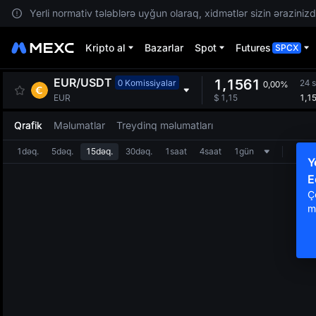
Yerli normativ tələblərə uyğun olaraq, xidmətlər sizin ərazinizdə
Kripto al
Bazarlar
Spot
Futures
SPCX
EUR
/
USDT
1,1561
0 Komissiyalar
24 
0,00%
1,1
EUR
$
1,15
Qrafik
Məlumatlar
Treydinq məlumatları
1dəq.
5dəq.
15dəq.
30dəq.
1saat
4saat
1gün
Y
E
Ç
m