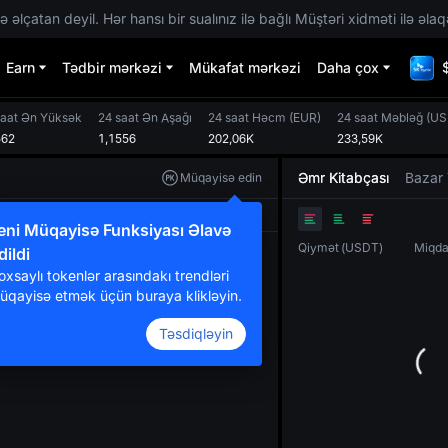
 əlçatan deyil. Hər hansı bir sualınız ilə bağlı Müştəri xidməti ilə əlaq
Earn
Tədbir mərkəzi
Mükafat mərkəzi
Daha çox
saat Ən Yüksək
24 saat Ən Aşağı
24 saat Həcm
(
EUR
)
24 saat Məbləğ
(
US
562
1,1556
202,06K
233,59K
Əmr Kitabçası
Bazar 
Müqayisə edin
Orijinal
TradingView
Dərinlik
eni Müqayisə Funksiyası Əlavə
Qiymət
(
USDT
)
Miqda
dildi
oxsaylı tokenlər arasındakı trendləri
üqayisə etmək üçün buraya klikləyin.
Təsdiqləyin