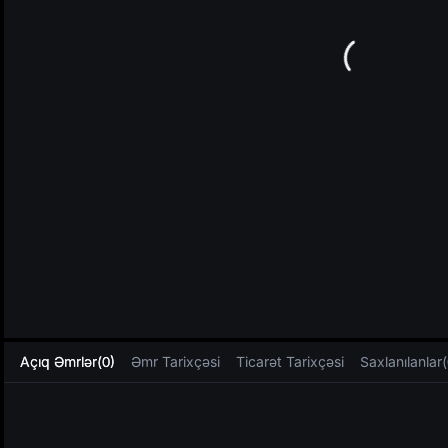
L
Açıq Əmrlər(0)
Əmr Tarixçəsi
Ticarət Tarixçəsi
Saxlanılanlar(