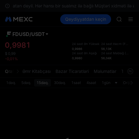
SPCX ris
ə əlçatan deyil. Hər hansı bir sualınız ilə bağlı Müştəri xidməti ilə əl
GOLD(X
Kripto al
Bazarlar
Qeydiyyatdan keçin
Spot
Futures
AAOI
SPCX
SKYAI
UNITREE 
FDUSD
/
USDT
Defol
SPCX ris
Yenil
0,9981
24 saat Ən Yüksək
24 saat Həcm
(
FDUSD
)
GOLD(X
0,9986
56,13K
Spot t
AAOI
24 saat Ən Aşağı
24 saat Məbləğ
(
USDT
)
$
0,99
istifa
0,9980
56,04K
-0,01%
SKYAI
interf
UNITREE 
Tərtib
Qrafik
Əmr Kitabçası
Bazar Ticarətləri
Məlumatlar
Treydinq
SPCX ris
bölməs
bilərsi
1dəq.
5dəq.
15dəq.
30dəq.
1saat
4saat
1gün
Orijinal