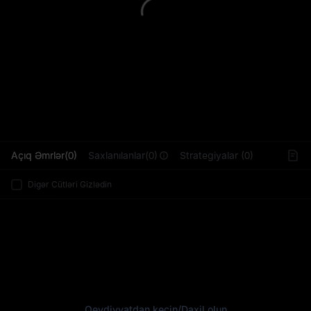
L
Açıq Əmrlər(0)
Saxlanılanlar(0)
Strategiyalar (0)
Digər Cütləri Gizlədin
Qeydiyyatdan keçin
/
Daxil olun