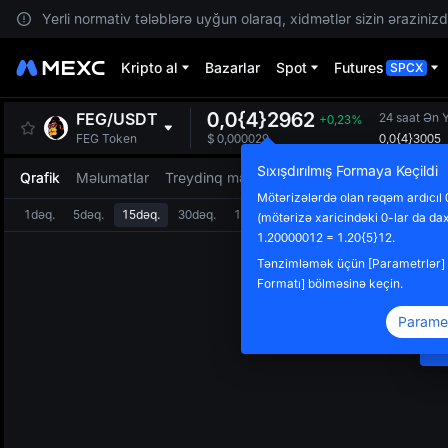
Yerli normativ tələblərə uyğun olaraq, xidmətlər sizin ərazinizdə
Kripto al
Bazarlar
Spot
Futures
SPCX
0,0{4}2962
FEG
/
USDT
24 saat Ən 
+0,23%
0,0{4}3005
FEG Token
$
0,000029
Sıxışdırılmış Formaya Keçildi
Qrafik
Məlumatlar
Treydinq məlumatları
Mötərizələrdə olan rəqəm ardıcıl 0
1dəq.
5dəq.
15dəq.
30dəq.
1saat
4saat
1gün
(mötərizə xaricindəki 0-lar da dax
Y
1.20000012 = 1.20{5}12.
E
Tənzimləmək üçün [Parametrlər] 
Ç
Formatı] bölməsinə keçin.
m
Paramet