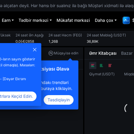
 əlçatan deyil. Hər hansı bir sualınız ilə bağlı Müştəri xidməti ilə əlaq
Earn
Tədbir mərkəzi
Mükafat mərkəzi
Daha çox
Yüksək
24 saat Ən Aşağı
24 saat Həcm
(
FEG
)
24 saat Məbləğ
(
USDT
)
0,0{4}2858
1,26B
36,89K
Əmr Kitabçası
Bazar 
Müqayisə edin
-ların sayını göstərir
Orijinal
TradingView
Dərinlik
il olmaqla). Məsələn:
eni Müqayisə Funksiyası Əlavə
Qiymət
(
USDT
)
Miqd
dildi
- [Dəyər Ekranı
oxsaylı tokenlər arasındakı trendləri
üqayisə etmək üçün buraya klikləyin.
rlərə Keçid Edin.
Təsdiqləyin