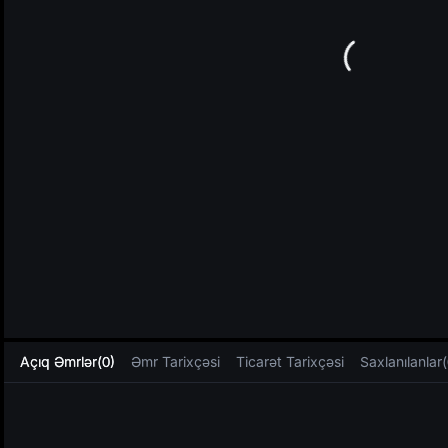
L
Açıq Əmrlər(0)
Əmr Tarixçəsi
Ticarət Tarixçəsi
Saxlanılanlar(