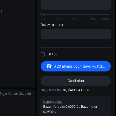
di
01
0%
25%
50%
75%
100%
Ümumi
(USDT)
TP
/
SL
$
20
almaq üçün qeydiyyatdan keçin
Daxil olun
Ən yüksək təklif
0,0{4}3554
USDT
Digər Cütləri Gizlədin
Komissiyalar
Bazar Yaradıcı
0,0000%
/
Bazar Alıcı
0,0500%