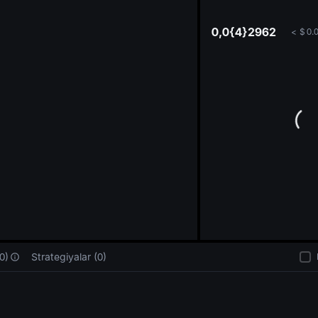
oa
0,0{4}2962
<
$
0.
0)
Strategiyalar (0)