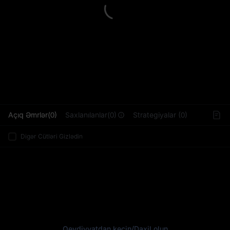
L
Açıq Əmrlər(0)
Saxlanılanlar(0)
Strategiyalar (0)
Digər Cütləri Gizlədin
Qeydiyyatdan keçin
/
Daxil olun