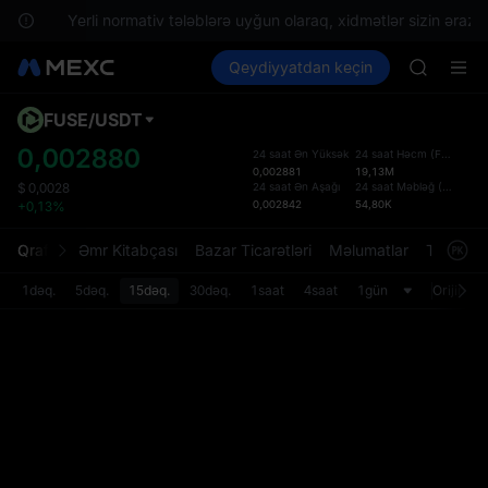
ın.
Yerli normativ tələblərə uyğun olaraq, xidmətlər sizin əraziniz
CYS
Kripto al
Bazarlar
Qeydiyyatdan keçin
Spot
Futures
SHOP
PLTR
LLY
BLESS
FUSE
/
USDT
Defol
HEI
Yenil
0,002880
24 saat Ən Yüksək
24 saat Həcm
(
FUSE
)
CYS
0,002881
19,13M
Spot t
SHOP
24 saat Ən Aşağı
24 saat Məbləğ
(
USDT
)
$
0,0028
istifa
0,002842
54,80K
+0,13%
LLY
interf
BLESS
Tərtib
Qrafik
Əmr Kitabçası
Bazar Ticarətləri
Məlumatlar
Treydinq
HEI
bölməs
CYS
bilərsi
1dəq.
5dəq.
15dəq.
30dəq.
1saat
4saat
1gün
Orijinal