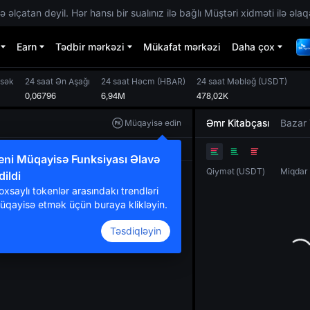
 əlçatan deyil. Hər hansı bir sualınız ilə bağlı Müştəri xidməti ilə əlaq
Earn
Tədbir mərkəzi
Mükafat mərkəzi
Daha çox
ksək
24 saat Ən Aşağı
24 saat Həcm
(
HBAR
)
24 saat Məbləğ
(
USDT
)
0,06796
6,94M
478,02K
Əmr Kitabçası
Bazar 
Müqayisə edin
Orijinal
TradingView
Dərinlik
eni Müqayisə Funksiyası Əlavə
Qiymət
(
USDT
)
Miqdar
dildi
oxsaylı tokenlər arasındakı trendləri
üqayisə etmək üçün buraya klikləyin.
Təsdiqləyin