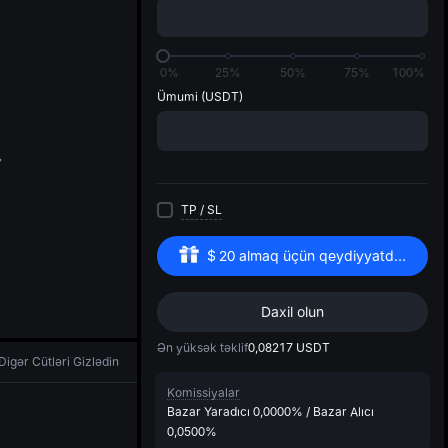
di
0%
25%
50%
75%
100%
Ümumi
(USDT)
TP
/
SL
$
20
almaq üçün qeydiyyatdan keçin
Daxil olun
Ən yüksək təklif
0,08217
USDT
Digər Cütləri Gizlədin
Komissiyalar
Bazar Yaradıcı
0,0000%
/
Bazar Alıcı
0,0500%