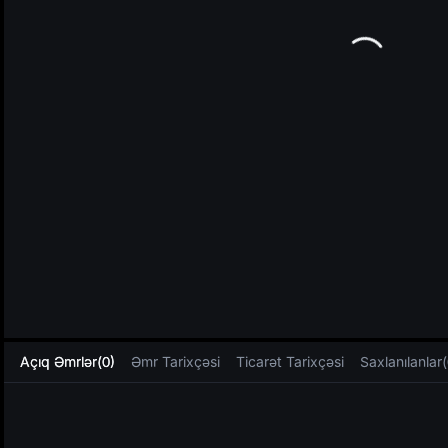
L
Açıq Əmrlər(0)
Əmr Tarixçəsi
Ticarət Tarixçəsi
Saxlanılanlar(