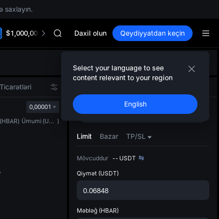
SKYAI
ə saxlayın.
ACE
HFT
$1,000,000 TradFi Gala
SPCX
Daxil olun
Qeydiyyatdan keçin
UNITREE
Unitree Future Now Live
Defol
SKYAI
Select your language to see
Yenil
ACE
content relevant to your region
Spot t
HFT
Ticarətləri
Spot
Şəbəkə
Fyuçers
istifa
SPCX
English
interf
0,00001
UNITREE
Alın
Satın
Tərtib
Unitree Future Now Live
(
HBAR
)
Ümumi
(
USDT
)
bölməs
bilərsi
Limit
Bazar
TP/SL
Mövcuddur
--
USDT
Qiymət
(USDT)
Məbləğ
(HBAR)