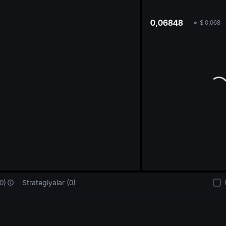
oa
0,06848
≈
$
0,068
0)
Strategiyalar (0)