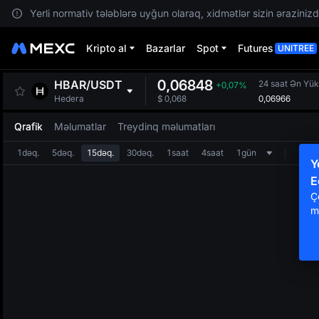
Yerli normativ tələblərə uyğun olaraq, xidmətlər sizin ərazinizdə
Kripto al
Bazarlar
Spot
Futures
UNITREE
0,06848
HBAR
/
USDT
24 saat Ən Yü
+0,07%
0,06966
Hedera
$
0,068
Qrafik
Məlumatlar
Treydinq məlumatları
1dəq.
5dəq.
15dəq.
30dəq.
1saat
4saat
1gün
Y
E
Ç
m