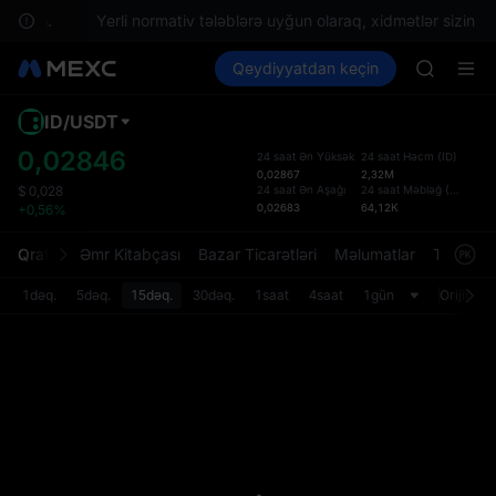
axlayın.
Yerli normativ tələblərə uyğun olaraq, xidmətlər sizin əra
SPCX ris
Kripto al
Bazarlar
Qeydiyyatdan keçin
Spot
Futures
GOLD(X
SPCX
AAOI
SKYAI
ID
/
USDT
Defol
UNITREE 
Yenil
0,02846
24 saat Ən Yüksək
24 saat Həcm
(
ID
)
SPCX ris
0,02867
2,32M
Spot t
GOLD(X
24 saat Ən Aşağı
24 saat Məbləğ
(
USDT
)
$
0,028
istifa
0,02683
64,12K
+0,56%
AAOI
interf
SKYAI
Tərtib
Qrafik
Əmr Kitabçası
Bazar Ticarətləri
Məlumatlar
Treydinq
UNITREE 
bölməs
SPCX ris
bilərsi
1dəq.
5dəq.
15dəq.
30dəq.
1saat
4saat
1gün
Orijinal