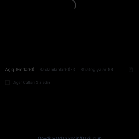
L
Açıq Əmrlər(0)
Saxlanılanlar(0)
Strategiyalar (0)
Digər Cütləri Gizlədin
Qeydiyyatdan keçin
/
Daxil olun