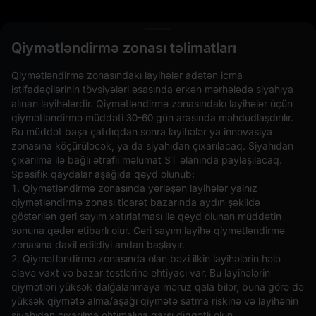
L
Qiymətləndirmə zonası təlimatları
Qiymətləndirmə zonasındakı layihələr adətən icma
istifadəçilərinin tövsiyələri əsasında erkən mərhələdə siyahıya
alınan layihələrdir. Qiymətləndirmə zonasındakı layihələr üçün
qiymətləndirmə müddəti 30-60 gün arasında məhdudlaşdırılır.
Bu müddət başa çatdıqdan sonra layihələr ya innovasiya
zonasına köçürüləcək, ya da siyahıdan çıxarılacaq. Siyahıdan
çıxarılma ilə bağlı ətraflı məlumat ST elanında paylaşılacaq.
Spesifik qaydalar aşağıda qeyd olunub:
Açıq Əmrlər(0)
Saxlanılanlar(0)
Strategiyalar (0)
1. Qiymətləndirmə zonasında yerləşən layihələr yalnız
qiymətləndirmə zonası ticarət bazarında aydın şəkildə
Digər Cütləri Gizlədin
göstərilən geri sayım xatırlatması ilə qeyd olunan müddətin
sonuna qədər etibarlı olur. Geri sayım layihə qiymətləndirmə
zonasına daxil edildiyi andan başlayır.
2. Qiymətləndirmə zonasında olan bəzi ilkin layihələrin hələ
əlavə vaxt və bazar testlərinə ehtiyacı var. Bu layihələrin
qiymətləri yüksək dalğalanmaya məruz qala bilər, buna görə də
yüksək qiymətə alma/aşağı qiymətə satma riskinə və layihənin
siyahıdan çıxarılma ehtimalına qarşı diqqətli olun.