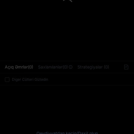
L
Açıq Əmrlər(0)
Saxlanılanlar(0)
Strategiyalar (0)
Digər Cütləri Gizlədin
Qeydiyyatdan keçin
/
Daxil olun