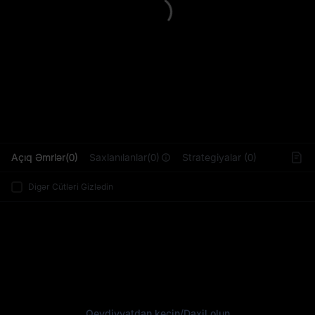
L
Açıq Əmrlər(0)
Saxlanılanlar(0)
Strategiyalar (0)
Digər Cütləri Gizlədin
Qeydiyyatdan keçin
/
Daxil olun