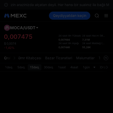
GOLD(X
lər sizin ərazinizdə əlçatan deyil. Hər hansı bir sualınız ilə bağlı Müşt
AAOI
Kripto al
Bazarlar
Qeydiyyatdan keçin
Spot
Futures
SKYAI
SPCX
UNITREE 
SPCX ris
MOCA
/
USDT
Defol
GOLD(X
Yenil
0,007475
24 saat Ən Yüksək
24 saat Həcm
(
MOCA
)
AAOI
0,007694
7,31M
Spot t
SKYAI
24 saat Ən Aşağı
24 saat Məbləğ
(
USDT
)
$
0,0074
istifa
0,007446
55,28K
-1,42%
UNITREE 
interf
SPCX ris
Tərtib
Qrafik
Əmr Kitabçası
Bazar Ticarətləri
Məlumatlar
Treydinq
bölməs
bilərsi
1dəq.
5dəq.
15dəq.
30dəq.
1saat
4saat
1gün
Orijinal