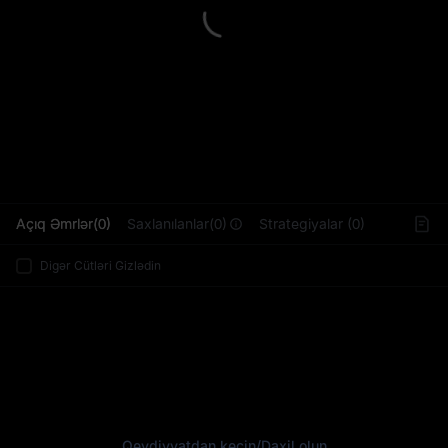
L
Açıq Əmrlər(0)
Saxlanılanlar(0)
Strategiyalar (0)
Digər Cütləri Gizlədin
Qeydiyyatdan keçin
/
Daxil olun