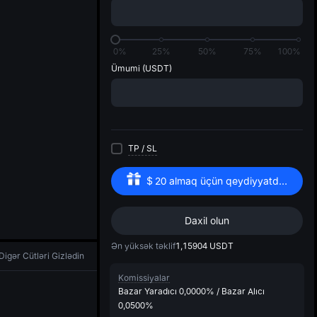
di
0%
25%
50%
75%
100%
Ümumi
(USDT)
TP
/
SL
$
20
almaq üçün qeydiyyatdan keçin
Daxil olun
Ən yüksək təklif
1,15904
USDT
Digər Cütləri Gizlədin
Komissiyalar
Bazar Yaradıcı
0,0000%
/
Bazar Alıcı
0,0500%