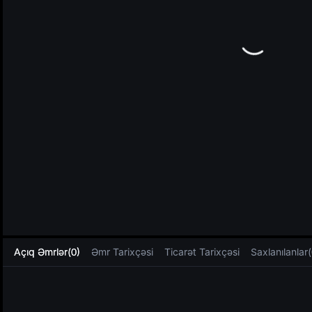
L
Açıq Əmrlər(0)
Əmr Tarixçəsi
Ticarət Tarixçəsi
Saxlanılanlar(