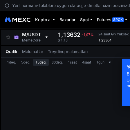
Yerli normativ tələblərə uyğun olaraq, xidmətlər sizin ərazinizdə
Kripto al
Bazarlar
Spot
Futures
SPCX
1,13632
M
/
USDT
24 saat Ən Yüksək
-1,97%
1,23364
MemeCore
$
1,13
Qrafik
Məlumatlar
Treydinq məlumatları
1dəq.
5dəq.
15dəq.
30dəq.
1saat
4saat
1gün
Y
E
Ç
m