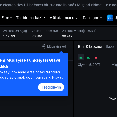
 əlçatan deyil. Hər hansı bir sualınız ilə bağlı Müştəri xidməti ilə əlaq
Earn
Tədbir mərkəzi
Mükafat mərkəzi
Daha çox
24 saat Ən Aşağı
24 saat Həcm
(
M
)
24 saat Məbləğ
(
USDT
)
1,12593
76,70K
90,24K
Əmr Kitabçası
Bazar 
Müqayisə edin
Orijinal
TradingView
Dərinlik
eni Müqayisə Funksiyası Əlavə
Qiymət
(
USDT
)
Miq
dildi
oxsaylı tokenlər arasındakı trendləri
üqayisə etmək üçün buraya klikləyin.
Təsdiqləyin