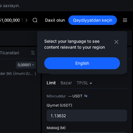
GOLD(XAU)
ə saxlayın.
SPCX
CASHCAT
$1,000,000 TradFi Gala
HFT
Daxil olun
Qeydiyyatdan keçin
UNITREE
Unitree Future Now Live
Defol
GOLD(XAU)
Select your language to see
Yenil
SPCX
content relevant to your region
Spot t
CASHCAT
Ticarətləri
Spot
Fyuçers
istifa
HFT
English
interf
0,00001
UNITREE
Alın
Satın
Tərtib
Unitree Future Now Live
dar
(
M
)
Ümumi
(
USDT
)
bölməs
bilərsi
Limit
Bazar
TP/SL
Mövcuddur
--
USDT
Qiymət
(USDT)
Məbləğ
(M)