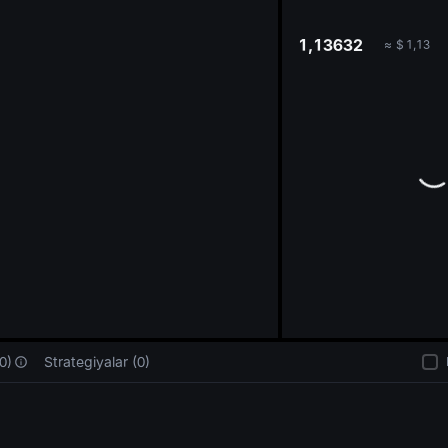
oa
1,13632
≈
$
1,13
0)
Strategiyalar (0)