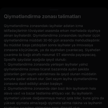
L
Qiymətləndirmə zonası təlimatları
Qiymətləndirmə zonasındakı layihələr adətən icma
istifadəçilərinin tövsiyələri əsasında erkən mərhələdə siyahıya
alınan layihələrdir. Qiymətləndirmə zonasındakı layihələr üçün
qiymətləndirmə müddəti 30-60 gün arasında məhdudlaşdırılır.
Bu müddət başa çatdıqdan sonra layihələr ya innovasiya
zonasına köçürüləcək, ya da siyahıdan çıxarılacaq. Siyahıdan
çıxarılma ilə bağlı ətraflı məlumat ST elanında paylaşılacaq.
Spesifik qaydalar aşağıda qeyd olunub:
Açıq Əmrlər(0)
Saxlanılanlar(0)
Strategiyalar (0)
1. Qiymətləndirmə zonasında yerləşən layihələr yalnız
qiymətləndirmə zonası ticarət bazarında aydın şəkildə
Digər Cütləri Gizlədin
göstərilən geri sayım xatırlatması ilə qeyd olunan müddətin
sonuna qədər etibarlı olur. Geri sayım layihə qiymətləndirmə
zonasına daxil edildiyi andan başlayır.
2. Qiymətləndirmə zonasında olan bəzi ilkin layihələrin hələ
əlavə vaxt və bazar testlərinə ehtiyacı var. Bu layihələrin
qiymətləri yüksək dalğalanmaya məruz qala bilər, buna görə də
yüksək qiymətə alma/aşağı qiymətə satma riskinə və layihənin
siyahıdan çıxarılma ehtimalına qarşı diqqətli olun.