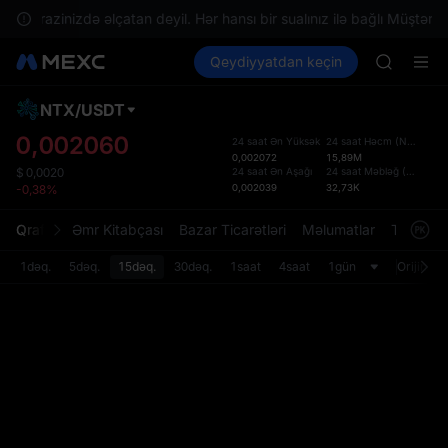
GOLD(X
zin ərazinizdə əlçatan deyil. Hər hansı bir sualınız ilə bağlı Müştəri x
AAOI
Kripto al
Bazarlar
Qeydiyyatdan keçin
Spot
Futures
SKYAI
SPCX
UNITREE 
SPCX ris
NTX
/
USDT
Defol
GOLD(X
Yenil
0,002060
24 saat Ən Yüksək
24 saat Həcm
(
NTX
)
AAOI
0,002072
15,89M
Spot t
SKYAI
24 saat Ən Aşağı
24 saat Məbləğ
(
USDT
)
$
0,0020
istifa
0,002039
32,73K
-0,38%
UNITREE 
interf
SPCX ris
Tərtib
Qrafik
Əmr Kitabçası
Bazar Ticarətləri
Məlumatlar
Treydinq
bölməs
bilərsi
1dəq.
5dəq.
15dəq.
30dəq.
1saat
4saat
1gün
Orijinal