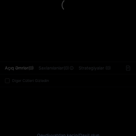
L
Açıq Əmrlər(0)
Saxlanılanlar(0)
Strategiyalar (0)
Digər Cütləri Gizlədin
Qeydiyyatdan keçin
/
Daxil olun