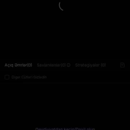
L
Açıq Əmrlər(0)
Saxlanılanlar(0)
Strategiyalar (0)
Digər Cütləri Gizlədin
Qeydiyyatdan keçin
/
Daxil olun