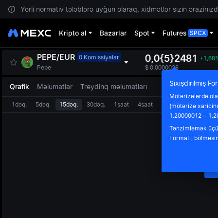
Yerli normativ tələblərə uyğun olaraq, xidmətlər sizin ərazinizdə
Kripto al
Bazarlar
Spot
Futures
SPCX
PEPE
/
EUR
0,0{5}2481
0 Komissiyalar
+1,68
Pepe
$
0,0000028
Sıxışdırılmış Fo
Qrafik
Məlumatlar
Treydinq məlumatları
Mötərizələrdə olan
1dəq.
5dəq.
15dəq.
30dəq.
1saat
4saat
1gün
(mötərizə xaricin
Y
1.20000012 = 1.2
E
Tənzimləmək üçün
Ç
Formatı] bölməsin
m