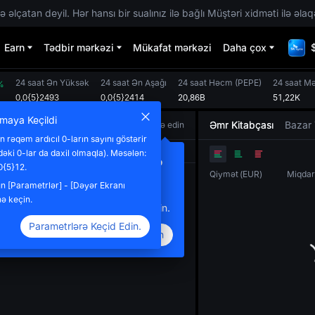
 əlçatan deyil. Hər hansı bir sualınız ilə bağlı Müştəri xidməti ilə əlaq
Earn
Tədbir mərkəzi
Mükafat mərkəzi
Daha çox
24 saat Ən Yüksək
24 saat Ən Aşağı
24 saat Həcm
(
PEPE
)
24 saat M
%
0,0{5}2493
0,0{5}2414
20,86B
51,22K
rmaya Keçildi
Əmr Kitabçası
Bazar 
Müqayisə edin
 rəqəm ardıcıl 0-ların sayını göstərir
Orijinal
TradingView
Dərinlik
dəki 0-lar da daxil olmaqla). Məsələn:
eni Müqayisə Funksiyası Əlavə
0{5}12.
Qiymət
(
EUR
)
Miqdar
dildi
 [Parametrlər] - [Dəyər Ekranı
oxsaylı tokenlər arasındakı trendləri
ə keçin.
üqayisə etmək üçün buraya klikləyin.
Parametrlərə Keçid Edin.
Təsdiqləyin