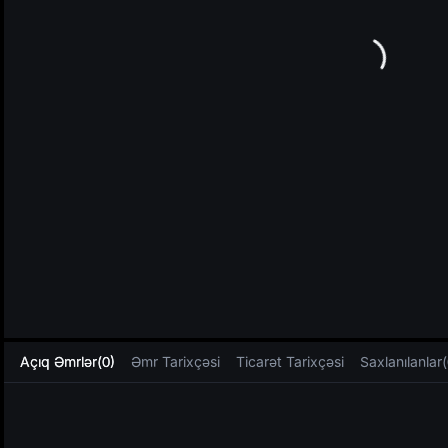
L
Açıq Əmrlər(0)
Əmr Tarixçəsi
Ticarət Tarixçəsi
Saxlanılanlar(