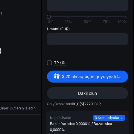
di
01
0%
25%
50%
75%
100%
Ümumi
(EUR)
TP
/
SL
$
20
almaq üçün qeydiyyatdan keçin
Daxil olun
Ən yüksək təklif
0,0{5}2729
EUR
Digər Cütləri Gizlədin
Komissiyalar
0 Komissiyalar
Bazar Yaradıcı
0,0000%
/
Bazar Alıcı
0,0000%