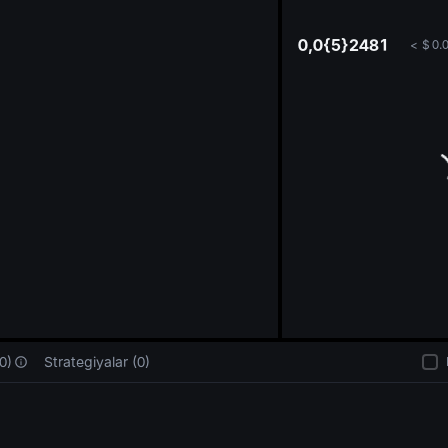
oa
0,0{5}2481
<
$
0.
0)
Strategiyalar (0)