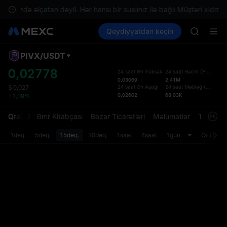
SPCX ris
azinizdə əlçatan deyil. Hər hansı bir sualınız ilə bağlı Müştəri xidməti
GOLD(X
Kripto al
Bazarlar
Qeydiyyatdan keçin
Spot
Futures
AAOI
SPCX
SKYAI
UNITREE 
PIVX
/
USDT
Defol
SPCX ris
Yenil
0,02778
24 saat Ən Yüksək
24 saat Həcm
(
PIVX
)
GOLD(X
0,03069
2,41M
Spot t
AAOI
24 saat Ən Aşağı
24 saat Məbləğ
(
USDT
)
$
0,027
istifa
0,02602
68,03K
+1,09%
SKYAI
interf
UNITREE 
Tərtib
Qrafik
Əmr Kitabçası
Bazar Ticarətləri
Məlumatlar
Treydinq
SPCX ris
bölməs
bilərsi
1dəq.
5dəq.
15dəq.
30dəq.
1saat
4saat
1gün
Orijinal