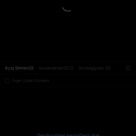
L
Açıq Əmrlər(0)
Saxlanılanlar(0)
Strategiyalar (0)
Digər Cütləri Gizlədin
Qeydiyyatdan keçin
/
Daxil olun