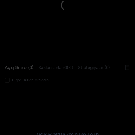
L
Açıq Əmrlər(0)
Saxlanılanlar(0)
Strategiyalar (0)
Digər Cütləri Gizlədin
Qeydiyyatdan keçin
/
Daxil olun