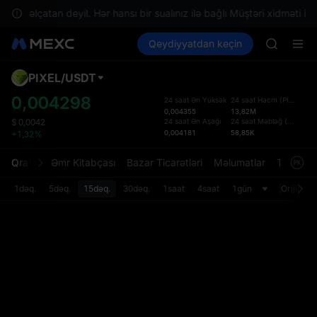
BLESS
izdə əlçatan deyil. Hər hansı bir sualınız ilə bağlı Müştəri xidməti ilə
MINIMA
Kripto al
Bazarlar
Qeydiyyatdan keçin
Spot
Futures
HEI
PLTR
CAP
UNITREE
PIXEL
/
USDT
Defol
Unitree 
Yenil
0,004298
24 saat Ən Yüksək
24 saat Həcm
(
PIXEL
)
BLESS
0,004355
13,82M
Spot t
MINIMA
24 saat Ən Aşağı
24 saat Məbləğ
(
USDT
)
$
0,0042
istifa
0,004181
58,85K
+1,32%
HEI
interf
CAP
Tərtib
Qrafik
Əmr Kitabçası
Bazar Ticarətləri
Məlumatlar
Treydinq
UNITREE
bölməs
Unitree 
bilərsi
1dəq.
5dəq.
15dəq.
30dəq.
1saat
4saat
1gün
Orijinal