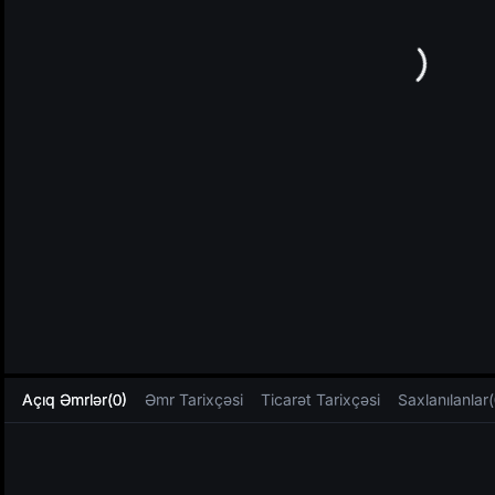
L
Açıq Əmrlər(0)
Əmr Tarixçəsi
Ticarət Tarixçəsi
Saxlanılanlar(