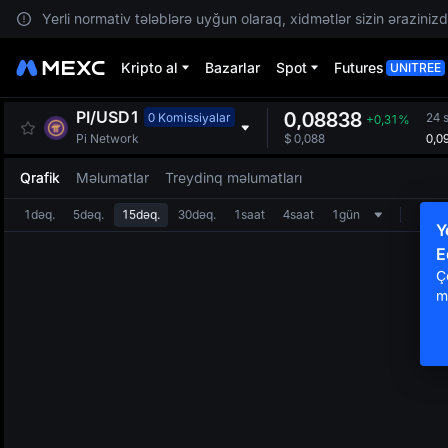
Yerli normativ tələblərə uyğun olaraq, xidmətlər sizin ərazinizdə
Kripto al
Bazarlar
Spot
Futures
UNITREE
PI
/
USD1
0,08838
0 Komissiyalar
24 
+0,31%
0,0
Pi Network
$
0,088
Qrafik
Məlumatlar
Treydinq məlumatları
1dəq.
5dəq.
15dəq.
30dəq.
1saat
4saat
1gün
Y
E
Ç
m