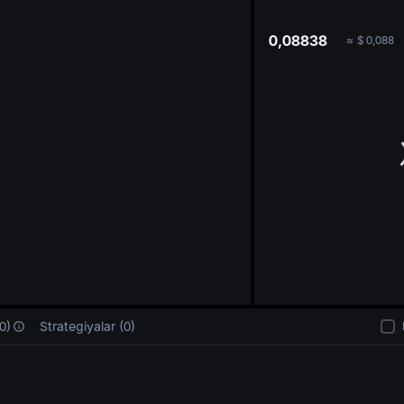
oa
0,08838
≈
$
0,088
0)
Strategiyalar (0)