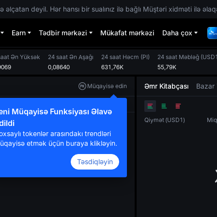
 əlçatan deyil. Hər hansı bir sualınız ilə bağlı Müştəri xidməti ilə əlaq
Earn
Tədbir mərkəzi
Mükafat mərkəzi
Daha çox
saat Ən Yüksək
24 saat Ən Aşağı
24 saat Həcm
(
PI
)
24 saat Məbləğ
(
USD
9069
0,08640
631,76K
55,79K
Əmr Kitabçası
Bazar 
Müqayisə edin
Orijinal
TradingView
Dərinlik
eni Müqayisə Funksiyası Əlavə
Qiymət
(
USD1
)
Miq
dildi
oxsaylı tokenlər arasındakı trendləri
üqayisə etmək üçün buraya klikləyin.
Təsdiqləyin