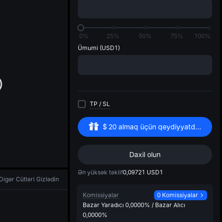
di
0%
25%
50%
75%
100%
Ümumi
(USD1)
TP
/
SL
$
20
almaq üçün qeydiyyatdan keçin
Daxil olun
Ən yüksək təklif
0,09721
USD1
Digər Cütləri Gizlədin
Komissiyalar
0 Komissiyalar
Bazar Yaradıcı
0,0000%
/
Bazar Alıcı
0,0000%