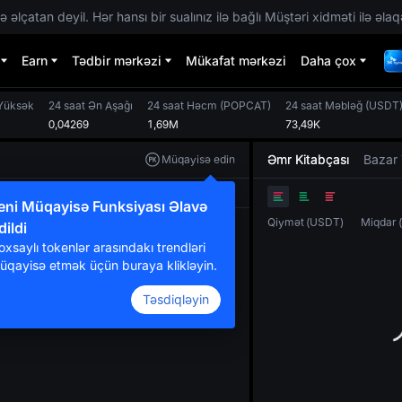
 əlçatan deyil. Hər hansı bir sualınız ilə bağlı Müştəri xidməti ilə əlaq
Earn
Tədbir mərkəzi
Mükafat mərkəzi
Daha çox
 Yüksək
24 saat Ən Aşağı
24 saat Həcm
(
POPCAT
)
24 saat Məbləğ
(
USDT
0,04269
1,69M
73,49K
Əmr Kitabçası
Bazar 
Müqayisə edin
Orijinal
TradingView
Dərinlik
eni Müqayisə Funksiyası Əlavə
Qiymət
(
USDT
)
Miqdar
dildi
oxsaylı tokenlər arasındakı trendləri
üqayisə etmək üçün buraya klikləyin.
Təsdiqləyin