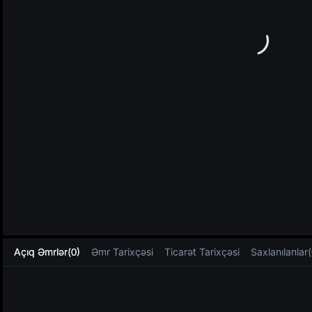
L
Açıq Əmrlər(0)
Əmr Tarixçəsi
Ticarət Tarixçəsi
Saxlanılanlar(