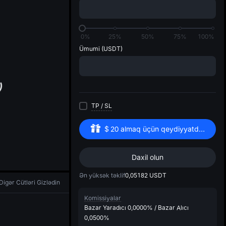
di
0%
25%
50%
75%
100%
Ümumi
(USDT)
TP
/
SL
$
20
almaq üçün qeydiyyatdan keçin
Daxil olun
Ən yüksək təklif
0,05182
USDT
Digər Cütləri Gizlədin
Komissiyalar
Bazar Yaradıcı
0,0000%
/
Bazar Alıcı
0,0500%