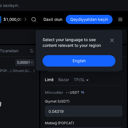
ə saxlayın.
Unitree Future Now Live
SKYAI
$1,000,000 TradFi Gala
ACE
Daxil olun
Qeydiyyatdan keçin
HFT
SPCX
)
Defol
UNITREE
Select your language to see
Yenil
Unitree Future Now Live
content relevant to your region
Spot t
SKYAI
Ticarətləri
Spot
Fyuçers
istifa
ACE
English
interf
0,00001
HFT
Alın
Satın
Tərtib
SPCX
(
POPCAT
)
Ümumi
(
USDT
)
bölməs
UNITREE
bilərsi
Limit
Bazar
TP/SL
Unitree Future Now Live
Mövcuddur
--
USDT
Qiymət
(USDT)
Məbləğ
(POPCAT)