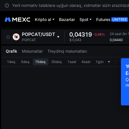
Yerli normativ tələblərə uyğun olaraq, xidmətlər sizin ərazinizdə
Kripto al
Bazarlar
Spot
Futures
UNITREE
0,04319
POPCAT
/
USDT
24 saat Ən
-0,48%
0,04440
POPCAT
$
0,043
Qrafik
Məlumatlar
Treydinq məlumatları
1dəq.
5dəq.
15dəq.
30dəq.
1saat
4saat
1gün
Y
E
Ç
m