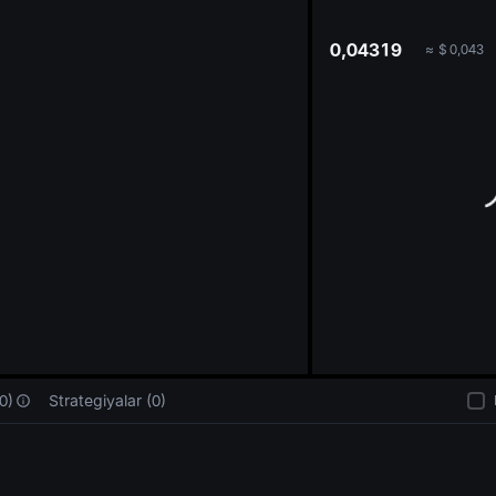
oa
0,04319
≈
$
0,043
0)
Strategiyalar (0)