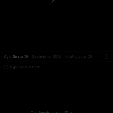
L
Açıq Əmrlər(0)
Saxlanılanlar(0)
Strategiyalar (0)
Digər Cütləri Gizlədin
Qeydiyyatdan keçin
/
Daxil olun