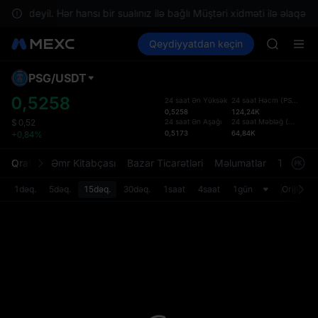
GOLD(X
atan deyil. Hər hansı bir sualınız ilə bağlı Müştəri xidməti ilə əlaqə sa
AAOI
Kripto al
Bazarlar
Qeydiyyatdan keçin
Spot
Futures
SKYAI
SPCX
UNITREE 
SPCX ris
PSG
/
USDT
Defol
GOLD(X
Yenil
0,5258
24 saat Ən Yüksək
24 saat Həcm
(
PSG
)
AAOI
0,5258
124,24K
Spot t
SKYAI
24 saat Ən Aşağı
24 saat Məbləğ
(
USDT
)
$
0,52
istifa
0,5173
64,84K
+0,84%
UNITREE 
interf
SPCX ris
Tərtib
Qrafik
Əmr Kitabçası
Bazar Ticarətləri
Məlumatlar
Treydinq
bölməs
bilərsi
1dəq.
5dəq.
15dəq.
30dəq.
1saat
4saat
1gün
Orijinal