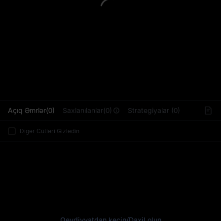
L
Açıq Əmrlər(0)
Saxlanılanlar(0)
Strategiyalar (0)
Digər Cütləri Gizlədin
Qeydiyyatdan keçin
/
Daxil olun