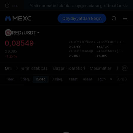
BLESS
 saxlayın.
Yerli normativ tələblərə uyğun olaraq, xidmətlər sizin ə
HEI
Kripto al
Bazarlar
Qeydiyyatdan keçin
Spot
Futures
CYS
PLTR
SHOP
LLY
RED
/
USDT
Defol
BLESS
Yenil
0,08549
24 saat Ən Yüksək
24 saat Həcm
(
RED
)
HEI
0,08765
663,13K
Spot t
CYS
24 saat Ən Aşağı
24 saat Məbləğ
(
USDT
)
$
0,085
istifa
0,08534
57,36K
-1,27%
interf
Tərtib
Qrafik
Əmr Kitabçası
Bazar Ticarətləri
Məlumatlar
Treydinq
bölməs
bilərsi
1dəq.
5dəq.
15dəq.
30dəq.
1saat
4saat
1gün
Orijinal