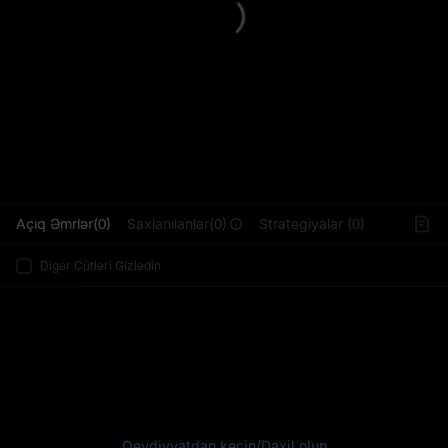
L
Açıq Əmrlər(0)
Saxlanılanlar(0)
Strategiyalar (0)
Digər Cütləri Gizlədin
Qeydiyyatdan keçin
/
Daxil olun