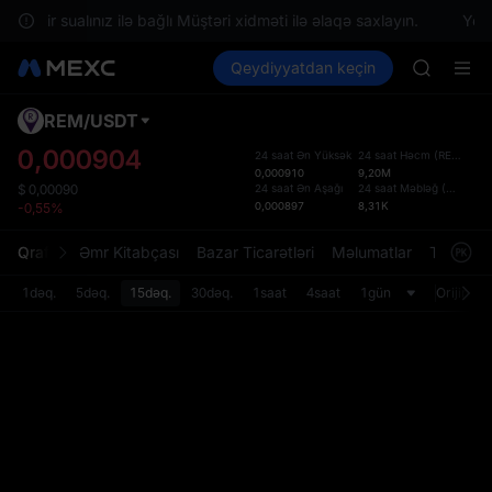
AAOI
nsı bir sualınız ilə bağlı Müştəri xidməti ilə əlaqə saxlayın.
Yerl
SKYAI
Kripto al
Bazarlar
Qeydiyyatdan keçin
Spot
Futures
UNITREE 
SPCX
SPCX ris
GOLD(X
REM
/
USDT
Defol
AAOI
Yenil
0,000904
24 saat Ən Yüksək
24 saat Həcm
(
REM
)
SKYAI
0,000910
9,20M
Spot t
UNITREE 
24 saat Ən Aşağı
24 saat Məbləğ
(
USDT
)
$
0,00090
istifa
0,000897
8,31K
-0,55%
SPCX ris
interf
Tərtib
Qrafik
Əmr Kitabçası
Bazar Ticarətləri
Məlumatlar
Treydinq
bölməs
bilərsi
1dəq.
5dəq.
15dəq.
30dəq.
1saat
4saat
1gün
Orijinal