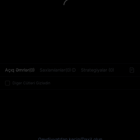
L
Açıq Əmrlər(0)
Saxlanılanlar(0)
Strategiyalar (0)
Digər Cütləri Gizlədin
Qeydiyyatdan keçin
/
Daxil olun