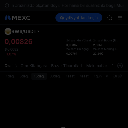
TUT
r sizin ərazinizdə əlçatan deyil. Hər hansı bir sualınız ilə bağlı Müştər
BMT
Kripto al
Bazarlar
Qeydiyyatdan keçin
Spot
Futures
MUBARA
SPCX
UNITREE 
TUT
RWS
/
USDT
Defol
BMT
Yenil
0,00826
24 saat Ən Yüksək
24 saat Həcm
(
RWS
)
MUBARA
0,00887
2,66M
Spot t
UNITREE 
24 saat Ən Aşağı
24 saat Məbləğ
(
USDT
)
$
0,0082
istifa
0,00761
22,24K
-1,07%
interf
Tərtib
Qrafik
Əmr Kitabçası
Bazar Ticarətləri
Məlumatlar
Treydinq
bölməs
bilərsi
1dəq.
5dəq.
15dəq.
30dəq.
1saat
4saat
1gün
Orijinal