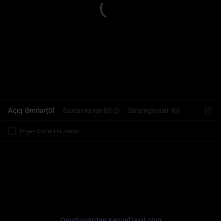
L
Açıq Əmrlər(0)
Saxlanılanlar(0)
Strategiyalar (0)
Digər Cütləri Gizlədin
Qeydiyyatdan keçin
/
Daxil olun