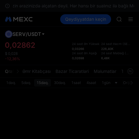
GOLD(X
ər sizin ərazinizdə əlçatan deyil. Hər hansı bir sualınız ilə bağlı Müşt
AAOI
Kripto al
Bazarlar
Qeydiyyatdan keçin
Spot
Futures
SKYAI
SPCX
UNITREE 
SPCX ris
SERV
/
USDT
Defol
GOLD(X
Yenil
0,02862
24 saat Ən Yüksək
24 saat Həcm
(
SERV
)
AAOI
0,03266
226,40K
Spot t
SKYAI
24 saat Ən Aşağı
24 saat Məbləğ
(
USDT
)
$
0,028
istifa
0,02698
6,48K
-12,36%
UNITREE 
interf
SPCX ris
Tərtib
Qrafik
Əmr Kitabçası
Bazar Ticarətləri
Məlumatlar
Treydinq
bölməs
bilərsi
1dəq.
5dəq.
15dəq.
30dəq.
1saat
4saat
1gün
Orijinal