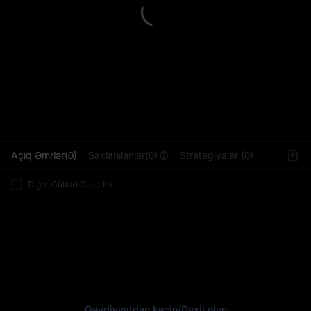
L
Açıq Əmrlər(0)
Saxlanılanlar(0)
Strategiyalar (0)
Digər Cütləri Gizlədin
Qeydiyyatdan keçin
/
Daxil olun