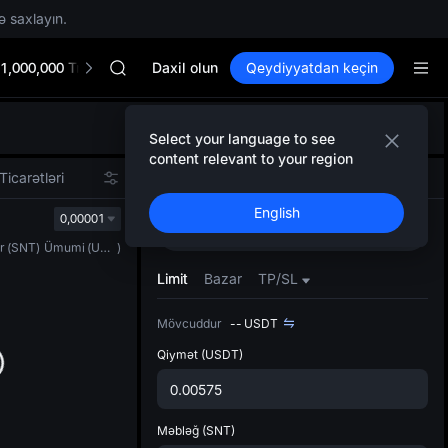
MINIMAX
ə saxlayın.
HEI
CAP
1,000,000 TradFi Gala
UNITREE
Daxil olun
Qeydiyyatdan keçin
BLESS
MINIMAX
Defol
HEI
Select your language to see
Yenil
CAP
content relevant to your region
Spot t
UNITREE
Ticarətləri
Spot
Fyuçers
istifa
English
interf
0,00001
Alın
Satın
Tərtib
r
(
SNT
)
Ümumi
(
USDT
)
bölməs
bilərsi
Limit
Bazar
TP/SL
Mövcuddur
--
USDT
Qiymət
(USDT)
Məbləğ
(SNT)