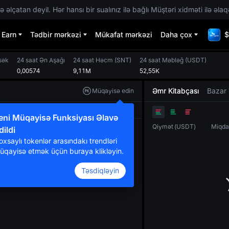
 əlçatan deyil. Hər hansı bir sualınız ilə bağlı Müştəri xidməti ilə əlaq
Earn
Tədbir mərkəzi
Mükafat mərkəzi
Daha çox
$
sək
24 saat Ən Aşağı
24 saat Həcm
(
SNT
)
24 saat Məbləğ
(
USDT
)
0,00574
9,11M
52,55K
Əmr Kitabçası
Bazar 
Müqayisə edin
Orijinal
TradingView
Dərinlik
eni Müqayisə Funksiyası Əlavə
Qiymət
(
USDT
)
Miqda
dildi
oxsaylı tokenlər arasındakı trendləri
üqayisə etmək üçün buraya klikləyin.
Təsdiqləyin