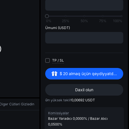
di
0%
25%
50%
75%
100%
Ümumi
(USDT)
TP
/
SL
$
20
almaq üçün qeydiyyatdan keçin
Daxil olun
Ən yüksək təklif
0,00692
USDT
Digər Cütləri Gizlədin
Komissiyalar
Bazar Yaradıcı
0,0000%
/
Bazar Alıcı
0,0500%