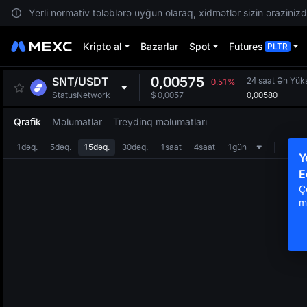
Yerli normativ tələblərə uyğun olaraq, xidmətlər sizin ərazinizdə
Kripto al
Bazarlar
Spot
Futures
PLTR
0,00575
SNT
/
USDT
24 saat Ən Yük
-0,51%
0,00580
StatusNetwork
$
0,0057
Qrafik
Məlumatlar
Treydinq məlumatları
1dəq.
5dəq.
15dəq.
30dəq.
1saat
4saat
1gün
Y
E
Ç
m