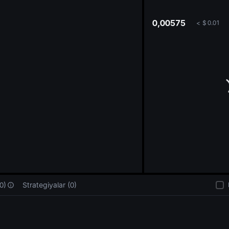
oa
0,00575
<
$
0.01
0)
Strategiyalar (0)