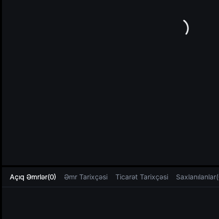
L
Açıq Əmrlər(0)
Əmr Tarixçəsi
Ticarət Tarixçəsi
Saxlanılanlar(