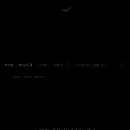
L
Açıq Əmrlər(0)
Saxlanılanlar(0)
Strategiyalar (0)
Digər Cütləri Gizlədin
Qeydiyyatdan keçin
/
Daxil olun