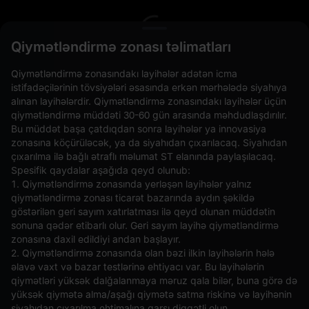
L
Qiymətləndirmə zonası təlimatları
Qiymətləndirmə zonasındakı layihələr adətən icma
istifadəçilərinin tövsiyələri əsasında erkən mərhələdə siyahıya
alınan layihələrdir. Qiymətləndirmə zonasındakı layihələr üçün
qiymətləndirmə müddəti 30-60 gün arasında məhdudlaşdırılır.
Bu müddət başa çatdıqdan sonra layihələr ya innovasiya
zonasına köçürüləcək, ya da siyahıdan çıxarılacaq. Siyahıdan
çıxarılma ilə bağlı ətraflı məlumat ST elanında paylaşılacaq.
Spesifik qaydalar aşağıda qeyd olunub:
Açıq Əmrlər(0)
Saxlanılanlar(0)
Strategiyalar (0)
1. Qiymətləndirmə zonasında yerləşən layihələr yalnız
qiymətləndirmə zonası ticarət bazarında aydın şəkildə
Digər Cütləri Gizlədin
göstərilən geri sayım xatırlatması ilə qeyd olunan müddətin
sonuna qədər etibarlı olur. Geri sayım layihə qiymətləndirmə
zonasına daxil edildiyi andan başlayır.
2. Qiymətləndirmə zonasında olan bəzi ilkin layihələrin hələ
əlavə vaxt və bazar testlərinə ehtiyacı var. Bu layihələrin
qiymətləri yüksək dalğalanmaya məruz qala bilər, buna görə də
yüksək qiymətə alma/aşağı qiymətə satma riskinə və layihənin
siyahıdan çıxarılma ehtimalına qarşı diqqətli olun.