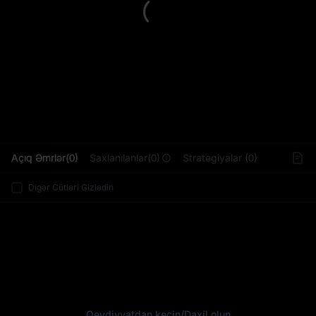
L
Açıq Əmrlər(0)
Saxlanılanlar(0)
Strategiyalar (0)
Digər Cütləri Gizlədin
Qeydiyyatdan keçin
/
Daxil olun