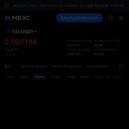
SPCX ris
nizdə əlçatan deyil. Hər hansı bir sualınız ilə bağlı Müştəri xidməti il
GOLD(X
Kripto al
Bazarlar
Qeydiyyatdan keçin
Spot
Futures
AAOI
SPCX
SKYAI
UNITREE 
TAI
/
USDT
Defol
SPCX ris
Yenil
0,007188
24 saat Ən Yüksək
24 saat Həcm
(
TAI
)
GOLD(X
0,007771
8,03M
Spot t
AAOI
24 saat Ən Aşağı
24 saat Məbləğ
(
USDT
)
$
0,0071
istifa
0,007173
60,30K
-7,07%
SKYAI
interf
UNITREE 
Tərtib
Qrafik
Əmr Kitabçası
Bazar Ticarətləri
Məlumatlar
Treydinq
SPCX ris
bölməs
bilərsi
1dəq.
5dəq.
15dəq.
30dəq.
1saat
4saat
1gün
Orijinal