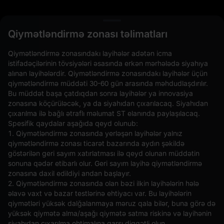
L
Qiymətləndirmə zonası təlimatları
Qiymətləndirmə zonasındakı layihələr adətən icma
istifadəçilərinin tövsiyələri əsasında erkən mərhələdə siyahıya
alınan layihələrdir. Qiymətləndirmə zonasındakı layihələr üçün
qiymətləndirmə müddəti 30-60 gün arasında məhdudlaşdırılır.
Bu müddət başa çatdıqdan sonra layihələr ya innovasiya
zonasına köçürüləcək, ya da siyahıdan çıxarılacaq. Siyahıdan
çıxarılma ilə bağlı ətraflı məlumat ST elanında paylaşılacaq.
Spesifik qaydalar aşağıda qeyd olunub:
Açıq Əmrlər(0)
Saxlanılanlar(0)
Strategiyalar (0)
1. Qiymətləndirmə zonasında yerləşən layihələr yalnız
qiymətləndirmə zonası ticarət bazarında aydın şəkildə
Digər Cütləri Gizlədin
göstərilən geri sayım xatırlatması ilə qeyd olunan müddətin
sonuna qədər etibarlı olur. Geri sayım layihə qiymətləndirmə
zonasına daxil edildiyi andan başlayır.
2. Qiymətləndirmə zonasında olan bəzi ilkin layihələrin hələ
əlavə vaxt və bazar testlərinə ehtiyacı var. Bu layihələrin
qiymətləri yüksək dalğalanmaya məruz qala bilər, buna görə də
yüksək qiymətə alma/aşağı qiymətə satma riskinə və layihənin
siyahıdan çıxarılma ehtimalına qarşı diqqətli olun.