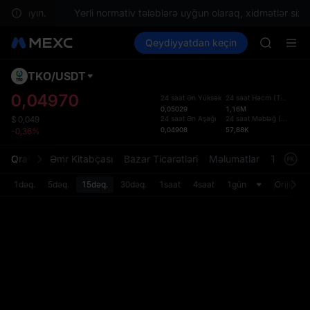
ə saxlayın.
Yerli normativ tələblərə uyğun olaraq, xidmətlər sizin 
SPCX ris
Kripto al
Bazarlar
Qeydiyyatdan keçin
Spot
Futures
GOLD(X
SPCX
AAOI
SKYAI
TKO
/
USDT
Defol
UNITREE 
Yenil
0,04970
24 saat Ən Yüksək
24 saat Həcm
(
TKO
)
SPCX ris
0,05029
1,16M
Spot t
GOLD(X
24 saat Ən Aşağı
24 saat Məbləğ
(
USDT
)
$
0,049
istifa
0,04908
57,88K
-0,36%
AAOI
interf
SKYAI
Tərtib
Qrafik
Əmr Kitabçası
Bazar Ticarətləri
Məlumatlar
Treydinq
UNITREE 
bölməs
SPCX ris
bilərsi
1dəq.
5dəq.
15dəq.
30dəq.
1saat
4saat
1gün
Orijinal