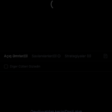
L
Açıq Əmrlər(0)
Saxlanılanlar(0)
Strategiyalar (0)
Digər Cütləri Gizlədin
Qeydiyyatdan keçin
/
Daxil olun