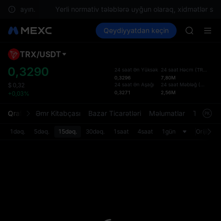
qə saxlayın.
Yerli normativ tələblərə uyğun olaraq, xidmətlər sizin
SPCX ris
Kripto al
Bazarlar
Qeydiyyatdan keçin
Spot
Futures
GOLD(X
SPCX
AAOI
SKYAI
TRX
/
USDT
Defol
UNITREE 
Yenil
0,3290
24 saat Ən Yüksək
24 saat Həcm
(
TRX
)
SPCX ris
0,3296
7,80M
Spot t
GOLD(X
24 saat Ən Aşağı
24 saat Məbləğ
(
USDT
)
$
0,32
istifa
0,3271
2,56M
+0,03%
AAOI
interf
SKYAI
Tərtib
Qrafik
Əmr Kitabçası
Bazar Ticarətləri
Məlumatlar
Treydinq
UNITREE 
bölməs
SPCX ris
bilərsi
1dəq.
5dəq.
15dəq.
30dəq.
1saat
4saat
1gün
Orijinal