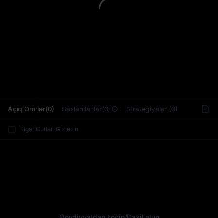
L
Açıq Əmrlər(0)
Saxlanılanlar(0)
Strategiyalar (0)
Digər Cütləri Gizlədin
Qeydiyyatdan keçin
/
Daxil olun