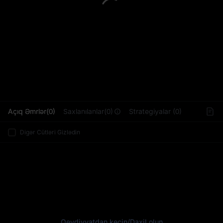
L
Açıq Əmrlər(0)
Saxlanılanlar(0)
Strategiyalar (0)
Digər Cütləri Gizlədin
Qeydiyyatdan keçin
/
Daxil olun