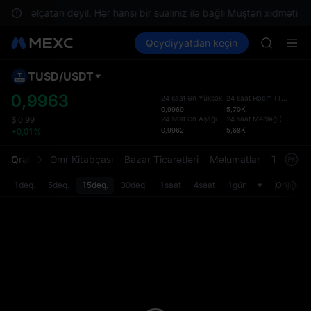
Unitree 
izdə əlçatan deyil. Hər hansı bir sualınız ilə bağlı Müştəri xidməti ilə
SKYAI
Kripto al
Bazarlar
Qeydiyyatdan keçin
Spot
Futures
ACE
SPCX
HFT
SPCX
TUSD
/
USDT
Defol
UNITREE
Yenil
0,9963
24 saat Ən Yüksək
24 saat Həcm
(
TUSD
)
Unitree 
0,9969
5,70K
Spot t
SKYAI
24 saat Ən Aşağı
24 saat Məbləğ
(
USDT
)
$
0,99
istifa
0,9962
5,68K
+0,01%
ACE
interf
HFT
Tərtib
Qrafik
Əmr Kitabçası
Bazar Ticarətləri
Məlumatlar
Treydinq
SPCX
bölməs
UNITREE
bilərsi
1dəq.
5dəq.
15dəq.
30dəq.
1saat
4saat
1gün
Orijinal
Unitree 