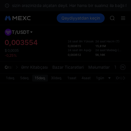
GOLD(X
tlər sizin ərazinizdə əlçatan deyil. Hər hansı bir sualınız ilə bağlı Müş
AAOI
Kripto al
Bazarlar
Qeydiyyatdan keçin
Spot
Futures
SKYAI
SPCX
UNITREE 
SPCX ris
T
/
USDT
Defol
GOLD(X
Yenil
0,003554
24 saat Ən Yüksək
24 saat Həcm
(
T
)
AAOI
0,003615
15,81M
Spot t
SKYAI
24 saat Ən Aşağı
24 saat Məbləğ
(
USDT
)
$
0,0035
istifa
0,003512
56,16K
-0,25%
UNITREE 
interf
SPCX ris
Tərtib
Qrafik
Əmr Kitabçası
Bazar Ticarətləri
Məlumatlar
Treydinq
bölməs
bilərsi
1dəq.
5dəq.
15dəq.
30dəq.
1saat
4saat
1gün
Orijinal