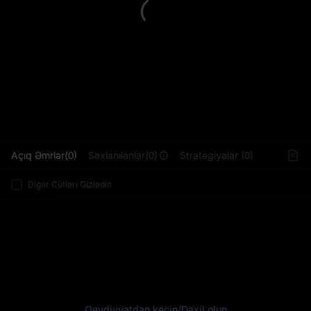
L
Açıq Əmrlər(0)
Saxlanılanlar(0)
Strategiyalar (0)
Digər Cütləri Gizlədin
Qeydiyyatdan keçin
/
Daxil olun