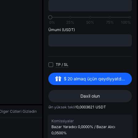
di
1
0%
25%
50%
75%
100%
Ümumi
(USDT)
TP
/
SL
$
20
almaq üçün qeydiyyatdan keçin
Daxil olun
Ən yüksək təklif
0,0003621
USDT
Digər Cütləri Gizlədin
Komissiyalar
Bazar Yaradıcı
0,0000%
/
Bazar Alıcı
0,0500%