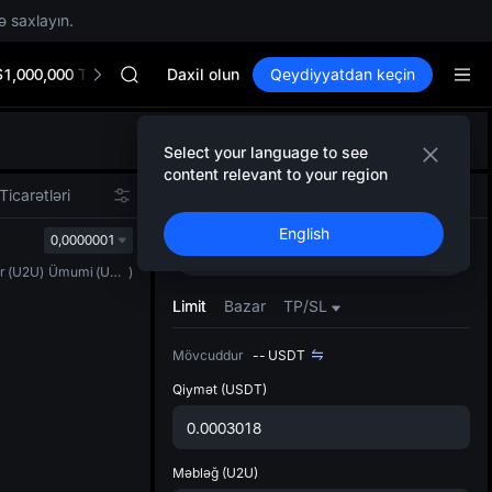
ə saxlayın.
Unitree Future Now Live
GOLD(XAU)
$1,000,000 TradFi Gala
SPCX
Daxil olun
Qeydiyyatdan keçin
CASHCAT
HFT
Defol
UNITREE
Select your language to see
Yenil
Unitree Future Now Live
content relevant to your region
Spot t
GOLD(XAU)
Ticarətləri
Spot
Fyuçers
istifa
SPCX
English
interf
0,0000001
CASHCAT
Alın
Satın
Tərtib
HFT
r
(
U2U
)
Ümumi
(
USDT
)
bölməs
UNITREE
bilərsi
Limit
Bazar
TP/SL
Unitree Future Now Live
Mövcuddur
--
USDT
Qiymət
(USDT)
Məbləğ
(U2U)