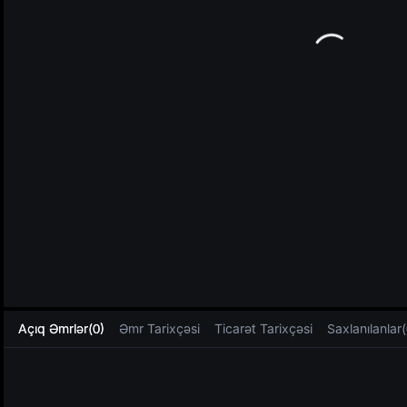
L
Açıq Əmrlər(0)
Əmr Tarixçəsi
Ticarət Tarixçəsi
Saxlanılanlar(