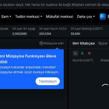
 əlçatan deyil. Hər hansı bir sualınız ilə bağlı Müştəri xidməti ilə əlaq
Earn
Tədbir mərkəzi
Mükafat mərkəzi
Daha çox
Yüksək
24 saat Ən Aşağı
24 saat Həcm
(
U2U
)
24 saat Məbləğ
(
USDT
)
0,0002880
200,55M
59,88K
Əmr Kitabçası
Bazar 
Müqayisə edin
Orijinal
TradingView
Dərinlik
eni Müqayisə Funksiyası Əlavə
Qiymət
(
USDT
)
Miqda
dildi
oxsaylı tokenlər arasındakı trendləri
üqayisə etmək üçün buraya klikləyin.
Təsdiqləyin