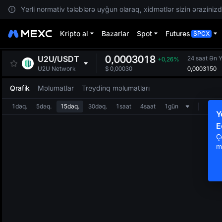
Yerli normativ tələblərə uyğun olaraq, xidmətlər sizin ərazinizdə
Kripto al
Bazarlar
Spot
Futures
SPCX
0,0003018
U2U
/
USDT
24 saat Ən 
+0,26%
0,0003150
U2U Network
$
0,00030
Qrafik
Məlumatlar
Treydinq məlumatları
1dəq.
5dəq.
15dəq.
30dəq.
1saat
4saat
1gün
Y
E
Ç
m