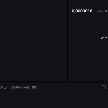
oa
0,0003018
<
$
0.0
0)
Strategiyalar (0)