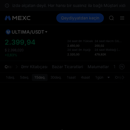
GOLD(X
razinizdə əlçatan deyil. Hər hansı bir sualınız ilə bağlı Müştəri xidmət
AAOI
Kripto al
Bazarlar
Qeydiyyatdan keçin
Spot
Futures
SKYAI
SPCX
UNITREE 
SPCX ris
ULTIMA
/
USDT
Defol
GOLD(X
Yenil
2.399,94
24 saat Ən Yüksək
24 saat Həcm
(
ULTIMA
)
AAOI
2.450,00
200,02
Spot t
SKYAI
24 saat Ən Aşağı
24 saat Məbləğ
(
USDT
)
$
2.398,020
istifa
2.320,00
479,92K
+0,63%
UNITREE 
interf
SPCX ris
Tərtib
Qrafik
Əmr Kitabçası
Bazar Ticarətləri
Məlumatlar
Treydinq
bölməs
bilərsi
1dəq.
5dəq.
15dəq.
30dəq.
1saat
4saat
1gün
Orijinal