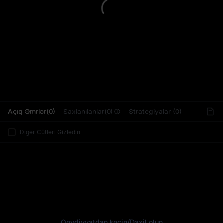
L
Açıq Əmrlər(0)
Saxlanılanlar(0)
Strategiyalar (0)
Digər Cütləri Gizlədin
Qeydiyyatdan keçin
/
Daxil olun