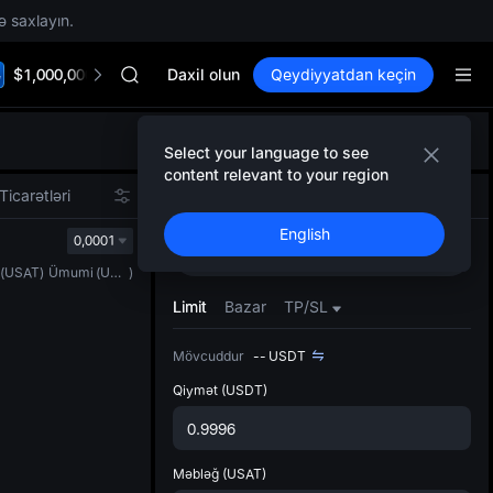
HFT
ə saxlayın.
SPCX
UNITREE
$1,000,000 TradFi Gala
Unitree Future Now Live
Daxil olun
Qeydiyyatdan keçin
SKYAI
ACE
Defol
HFT
Select your language to see
Yenil
SPCX
content relevant to your region
Spot t
UNITREE
Ticarətləri
Spot
Fyuçers
istifa
Unitree Future Now Live
English
interf
0,0001
Alın
Satın
Tərtib
(
USAT
)
Ümumi
(
USDT
)
bölməs
bilərsi
Limit
Bazar
TP/SL
Mövcuddur
--
USDT
Qiymət
(USDT)
Məbləğ
(USAT)