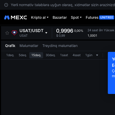
Yerli normativ tələblərə uyğun olaraq, xidmətlər sizin ərazinizdə
Kripto al
Bazarlar
Spot
Futures
UNITREE
0,9996
USAT
/
USDT
24 saat Ən Yüksək
0,00%
1,0001
USAT
$
0,99
Qrafik
Məlumatlar
Treydinq məlumatları
1dəq.
5dəq.
15dəq.
30dəq.
1saat
4saat
1gün
Y
E
Ç
m