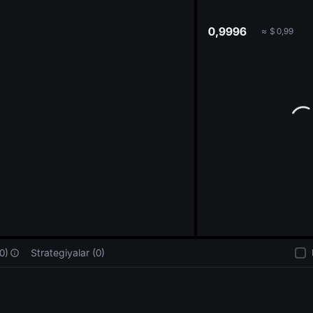
oa
0,9996
≈
$
0,99
0)
Strategiyalar (0)