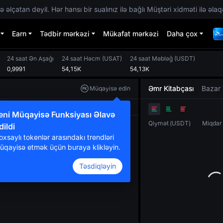
 əlçatan deyil. Hər hansı bir sualınız ilə bağlı Müştəri xidməti ilə əlaq
Earn
Tədbir mərkəzi
Mükafat mərkəzi
Daha çox
24 saat Ən Aşağı
24 saat Həcm
(
USAT
)
24 saat Məbləğ
(
USDT
)
0,9991
54,15K
54,13K
Əmr Kitabçası
Bazar 
Müqayisə edin
Orijinal
TradingView
Dərinlik
eni Müqayisə Funksiyası Əlavə
Qiymət
(
USDT
)
Miqdar
dildi
oxsaylı tokenlər arasındakı trendləri
üqayisə etmək üçün buraya klikləyin.
Təsdiqləyin