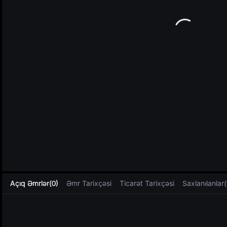
L
Açıq Əmrlər(0)
Əmr Tarixçəsi
Ticarət Tarixçəsi
Saxlanılanlar(