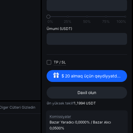
di
0%
25%
50%
75%
100%
Ümumi
(USDT)
TP
/
SL
$
20
almaq üçün qeydiyyatdan keçin
Daxil olun
Ən yüksək təklif
1,1994
USDT
Digər Cütləri Gizlədin
Komissiyalar
Bazar Yaradıcı
0,0000%
/
Bazar Alıcı
0,0500%