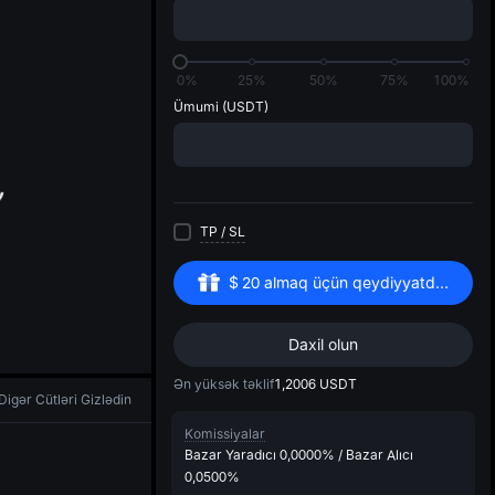
di
0%
25%
50%
75%
100%
Ümumi
(USDT)
TP
/
SL
$
20
almaq üçün qeydiyyatdan keçin
Daxil olun
Ən yüksək təklif
1,2006
USDT
Digər Cütləri Gizlədin
Komissiyalar
Bazar Yaradıcı
0,0000%
/
Bazar Alıcı
0,0500%