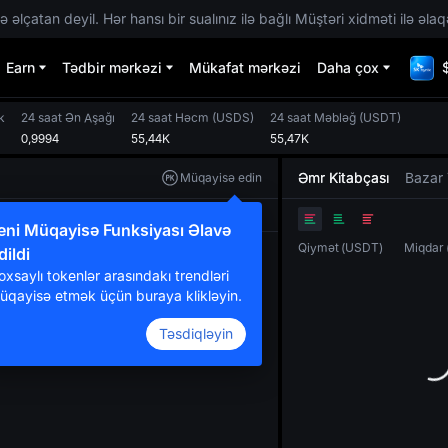
 əlçatan deyil. Hər hansı bir sualınız ilə bağlı Müştəri xidməti ilə əlaq
Earn
Tədbir mərkəzi
Mükafat mərkəzi
Daha çox
k
24 saat Ən Aşağı
24 saat Həcm
(
USDS
)
24 saat Məbləğ
(
USDT
)
0,9994
55,44K
55,47K
Əmr Kitabçası
Bazar 
Müqayisə edin
Orijinal
TradingView
Dərinlik
eni Müqayisə Funksiyası Əlavə
Qiymət
(
USDT
)
Miqdar
dildi
oxsaylı tokenlər arasındakı trendləri
üqayisə etmək üçün buraya klikləyin.
Təsdiqləyin