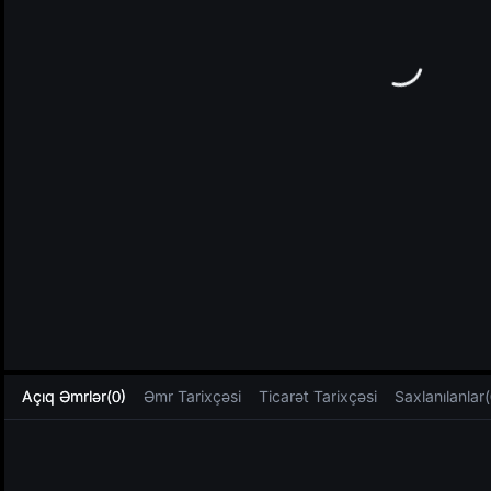
L
Açıq Əmrlər(0)
Əmr Tarixçəsi
Ticarət Tarixçəsi
Saxlanılanlar(