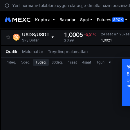
Yerli normativ tələblərə uyğun olaraq, xidmətlər sizin ərazinizdə
Kripto al
Bazarlar
Spot
Futures
SPCX
1,0005
USDS
/
USDT
24 saat Ən Yüksə
-0,01%
1,0021
Sky Dollar
$
0,99
Qrafik
Məlumatlar
Treydinq məlumatları
1dəq.
5dəq.
15dəq.
30dəq.
1saat
4saat
1gün
Y
E
Ç
m