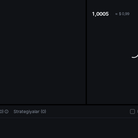
oa
1,0005
≈
$
0,99
0)
Strategiyalar (0)