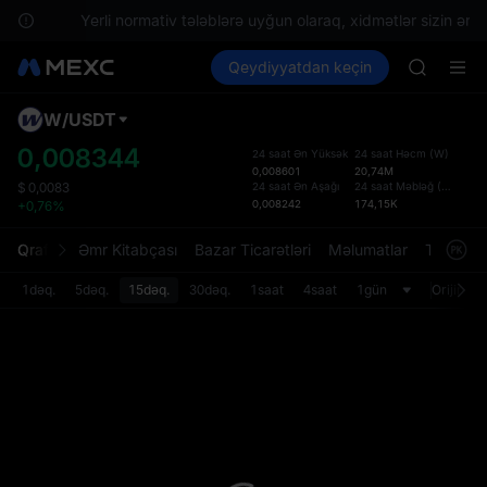
SPCX
ayın.
Yerli normativ tələblərə uyğun olaraq, xidmətlər sizin ərazin
UNITREE
Kripto al
Bazarlar
Qeydiyyatdan keçin
Spot
Futures
Unitree 
UNITREE
UNITREE 
SPCX ris
W
/
USDT
Defol
SKYAI
Yenil
0,008344
24 saat Ən Yüksək
24 saat Həcm
(
W
)
ACE
0,008601
20,74M
Spot t
AAOI
24 saat Ən Aşağı
24 saat Məbləğ
(
USDT
)
$
0,0083
istifa
0,008242
174,15K
+0,76%
SPCX
interf
UNITREE
Tərtib
Qrafik
Əmr Kitabçası
Bazar Ticarətləri
Məlumatlar
Treydinq
Unitree 
bölməs
UNITREE 
bilərsi
1dəq.
5dəq.
15dəq.
30dəq.
1saat
4saat
1gün
Orijinal
SPCX ris