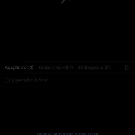
L
Açıq Əmrlər(0)
Saxlanılanlar(0)
Strategiyalar (0)
Digər Cütləri Gizlədin
Qeydiyyatdan keçin
/
Daxil olun