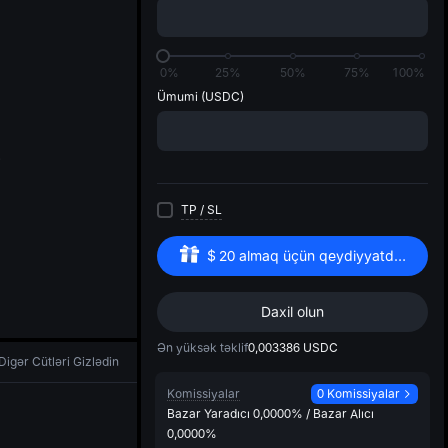
di
0%
25%
50%
75%
100%
Ümumi
(USDC)
TP
/
SL
$
20
almaq üçün qeydiyyatdan keçin
Daxil olun
Ən yüksək təklif
0,003386
USDC
Digər Cütləri Gizlədin
Komissiyalar
0 Komissiyalar
Bazar Yaradıcı
0,0000%
/
Bazar Alıcı
0,0000%