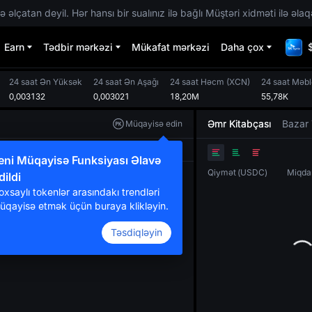
 əlçatan deyil. Hər hansı bir sualınız ilə bağlı Müştəri xidməti ilə əlaq
Earn
Tədbir mərkəzi
Mükafat mərkəzi
Daha çox
24 saat Ən Yüksək
24 saat Ən Aşağı
24 saat Həcm
(
XCN
)
24 saat Məb
0,003132
0,003021
18,20M
55,78K
Əmr Kitabçası
Bazar 
Müqayisə edin
Orijinal
TradingView
Dərinlik
eni Müqayisə Funksiyası Əlavə
Qiymət
(
USDC
)
Miqda
dildi
oxsaylı tokenlər arasındakı trendləri
üqayisə etmək üçün buraya klikləyin.
Təsdiqləyin