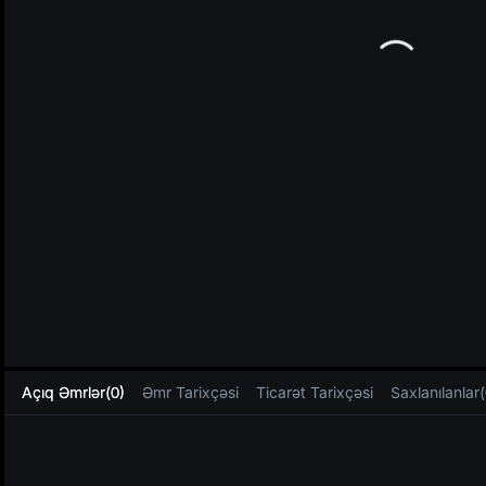
L
Açıq Əmrlər(0)
Əmr Tarixçəsi
Ticarət Tarixçəsi
Saxlanılanlar(