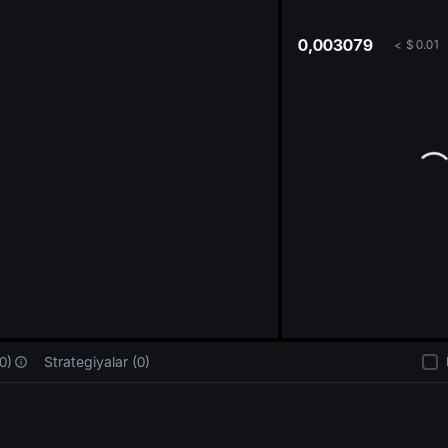
oa
0,003079
<
$
0.01
0)
Strategiyalar (0)