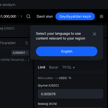
Unitree Future Now Live
ə saxlayın.
SKYAI
ACE
$1,000,000 TradFi Gala
HFT
Daxil olun
Qeydiyyatdan keçin
SPCX
UNITREE
ləğ
(
USDC
)
Defol
Unitree Future Now Live
Select your language to see
Yenil
SKYAI
content relevant to your region
Spot t
ACE
Ticarətləri
Spot
Fyuçers
istifa
HFT
English
interf
0,000001
SPCX
Alın
Satın
Tərtib
UNITREE
r
(
XCN
)
Ümumi
(
USDC
)
bölməs
Unitree Future Now Live
bilərsi
Limit
Bazar
TP/SL
Mövcuddur
--
USDC
Qiymət
(USDC)
Məbləğ
(XCN)