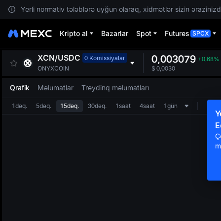
Yerli normativ tələblərə uyğun olaraq, xidmətlər sizin ərazinizdə
Kripto al
Bazarlar
Spot
Futures
SPCX
XCN
/
USDC
0,003079
0 Komissiyalar
+0,68%
ONYXCOIN
$
0,0030
Qrafik
Məlumatlar
Treydinq məlumatları
1dəq.
5dəq.
15dəq.
30dəq.
1saat
4saat
1gün
Y
E
Ç
m