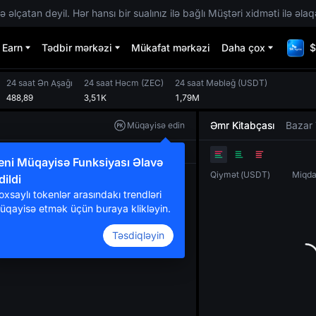
 əlçatan deyil. Hər hansı bir sualınız ilə bağlı Müştəri xidməti ilə əlaq
Earn
Tədbir mərkəzi
Mükafat mərkəzi
Daha çox
$
24 saat Ən Aşağı
24 saat Həcm
(
ZEC
)
24 saat Məbləğ
(
USDT
)
488,89
3,51K
1,79M
Əmr Kitabçası
Bazar 
Müqayisə edin
Orijinal
TradingView
Dərinlik
eni Müqayisə Funksiyası Əlavə
Qiymət
(
USDT
)
Miqda
dildi
oxsaylı tokenlər arasındakı trendləri
üqayisə etmək üçün buraya klikləyin.
Təsdiqləyin