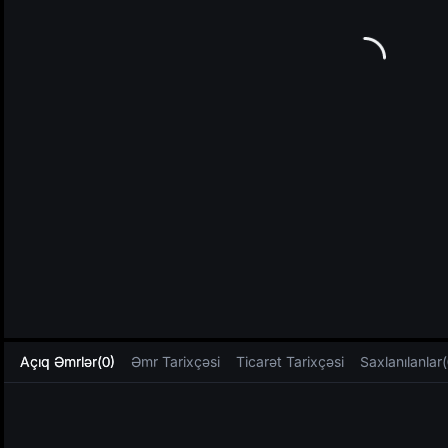
L
Açıq Əmrlər(0)
Əmr Tarixçəsi
Ticarət Tarixçəsi
Saxlanılanlar(