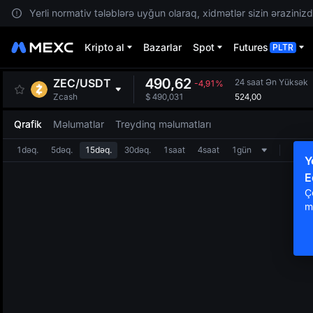
Yerli normativ tələblərə uyğun olaraq, xidmətlər sizin ərazinizdə
Kripto al
Bazarlar
Spot
Futures
PLTR
490,62
ZEC
/
USDT
24 saat Ən Yüksək
-4,91%
524,00
Zcash
$
490,031
Qrafik
Məlumatlar
Treydinq məlumatları
1dəq.
5dəq.
15dəq.
30dəq.
1saat
4saat
1gün
Y
E
Ç
m