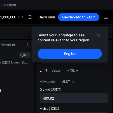
HEI
ə saxlayın.
NVDA
UNITREE
1,000,000 TradFi Gala
Unitree Future Now Live
Daxil olun
Qeydiyyatdan keçin
BLESS
SPCX
Defol
HEI
Select your language to see
Yenil
NVDA
content relevant to your region
Spot t
UNITREE
Ticarətləri
Spot
Şəbəkə
Fyuçers
istifa
Unitree Future Now Live
English
interf
0,01
Alın
Satın
Tərtib
r
(
ZEC
)
Ümumi
(
USDT
)
bölməs
bilərsi
Limit
Bazar
TP/SL
Mövcuddur
--
USDT
Qiymət
(USDT)
Məbləğ
(ZEC)