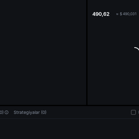
oa
490,62
≈
$
490,031
0)
Strategiyalar (0)