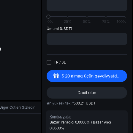
di
0%
25%
50%
75%
100%
Ümumi
(USDT)
TP
/
SL
$
20
almaq üçün qeydiyyatdan keçin
Daxil olun
Ən yüksək təklif
500,21
USDT
Digər Cütləri Gizlədin
Komissiyalar
Bazar Yaradıcı
0,0000%
/
Bazar Alıcı
0,0500%